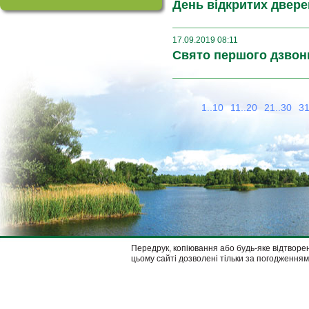
День відкритих двере
17.09.2019 08:11
Свято першого дзвон
1..10
11..20
21..30
31
Передрук, копіювання або будь-яке відтворен
цьому сайті дозволені тільки за погодженням