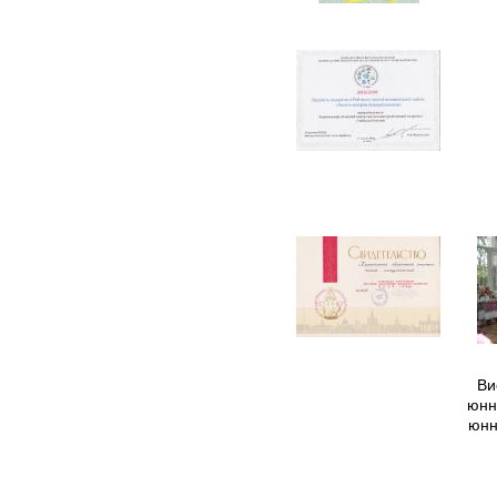
Ви
юнна
юнн