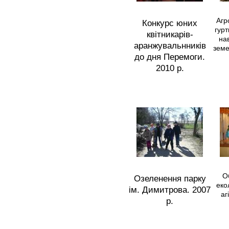
Агр
Конкурс юних
гурт
квітникарів-
на
аранжувальнників
земе
до дня Перемоги.
2010 р.
О
Озеленення парку
еко
ім. Димитрова. 2007
аг
р.