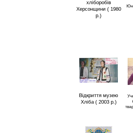
хліборобів
Юни
Херсонщини ( 1980
р.)
Відкриття музею
Уч
Хліба ( 2003 р.)
твар