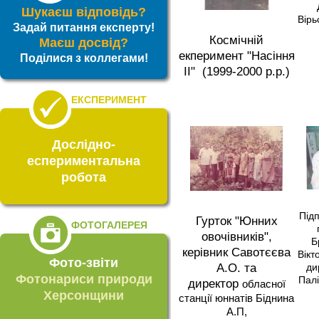
Шукаєш відповідь?
Вірь
Задай питання експерту!
Космічній
Маєш досвід?
екперимент "Насіння
Поділися з коллегами!
ІІ" (1999-2000 р.р.)
ЕКСПЕРИМЕНТ
Дослідно-
еспериментальна
робота
Під
Гурток "Юнних
ФОТОГАЛЕРЕЯ
овочівників",
Б
керівник Савотєєва
Вікт
Фото-звіти
А.О. та
ди
Фотонариси природи
Палі
директор
обласної
Херсонщини
станції юннатів Біднина
А.П,