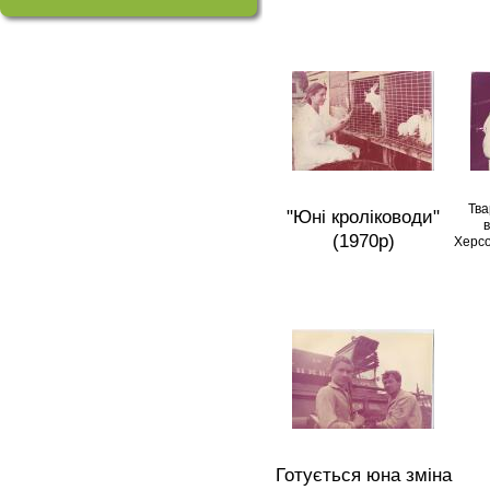
Тва
"Юні кроліководи"
в
(1970р)
Херсо
Готується юна зміна