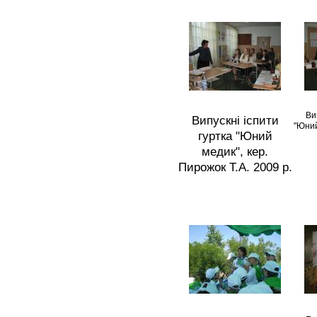
Ви
Випускні іспити
"Юний
гуртка "Юний
медик", кер.
Пирожок Т.А. 2009 р.