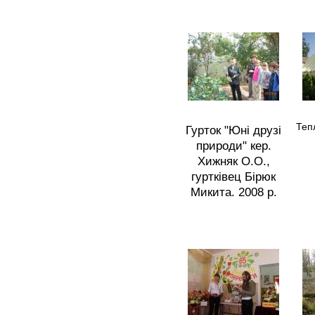
Теп
Гурток "Юні друзі
природи" кер.
Хижняк О.О.,
гуртківец Бірюк
Микита. 2008 р.