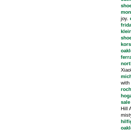
sho
mont
joy.
frid
klei
sho
kor
oakl
fer
nort
Xiao
mich
with
roch
hoga
sale
Hill
mist
hilf
oakl