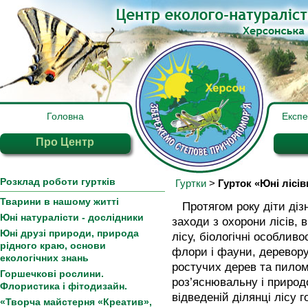
Головна
Експ
Про Центр
Розклад роботи гуртків
Гуртки
>
Гурток «Юні лісі
Тварини в нашому житті
Протягом року діти діз
Юні натуралісти - дослідники
заходи з охорони лісів, 
Юні друзі природи, природа
лісу, біологічні особлив
рідного краю, основи
флори і фауни, деревору
екологічних знань
ростучих дерев та пилом
Горшечкові рослини.
роз’яснювальну і природ
Флористика і фітодизайн.
відведеній ділянці лісу 
«Творча майстерня «Креатив»,