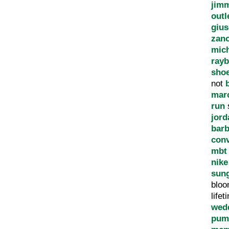
jim
outl
giu
zano
mich
rayb
sho
not
mar
run
jord
bar
conv
mbt 
nike
sun
blo
life
wed
pum