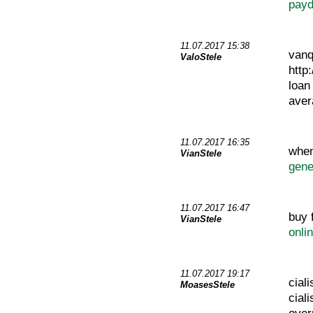
payd
11.07.2017 15:38
vanq
ValoStele
http
loa
aver
11.07.2017 16:35
when
VianStele
gene
11.07.2017 16:47
buy 
VianStele
onli
11.07.2017 19:17
cial
MoasesStele
cial