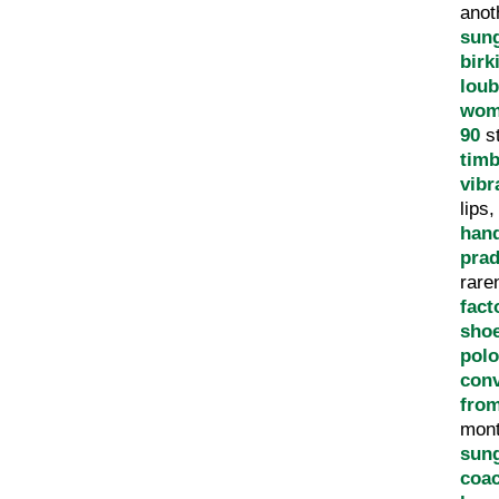
anot
sun
birk
loub
wom
90
s
tim
vib
lips
han
prad
rare
fact
sho
polo
con
from
mon
sun
coac