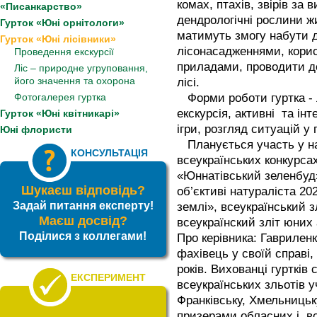
комах, птахів, звірів за
«Писанкарство»
дендрологічні рослини 
Гурток «Юні орнітологи»
матимуть змогу набути д
Гурток «Юні лісівники»
лісонасадженнями, кори
Проведення екскурсії
приладами, проводити до
Ліс – природне угруповання,
його значення та охорона
лісі.
Фотогалерея гуртка
Форми роботи гуртка - л
екскурсія, активні та інт
Гурток «Юні квітникарі»
ігри, розгляд ситуацій у
Юні флористи
Планується участь у на
КОНСУЛЬТАЦІЯ
всеукраїнських конкурсах
«Юннатівський зеленбуд»,
Шукаєш відповідь?
об’єктиві натураліста 20
Задай питання експерту!
землі», всеукраїнський з
Маєш досвід?
всеукраїнский зліт юних 
Поділися з коллегами!
Про керівника: Гаврилен
фахівець у своїй справі,
років. Вихованці гурткі
ЕКСПЕРИМЕНТ
всеукраїнських зльотів у
Франківську, Хмельницьк
призерами обласних і все