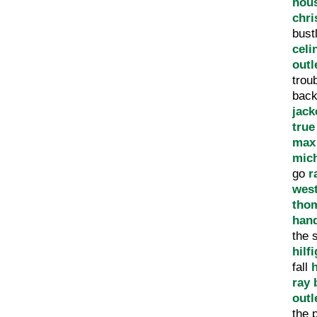
hous
chri
bust
celi
outl
trou
bac
jack
true
max
mic
go
r
west
tho
han
the 
hilf
fall
h
ray 
outl
the 