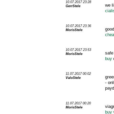
10.07.2017 23:28
we l
GerrStele
ciali
10.07.2017 23:36
good
MorisStele
che
10.07.2017 23:53
safe
MorisStele
buy
11.07.2017 00:02
gree
ValoStele
- on
payd
11.07.2017 00:20
viag
MorisStele
buy 