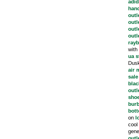
adid
han
outl
outl
outl
outl
ray
with
ua s
Dus
air 
sale
blac
outl
sho
burb
bott
on
l
coo
gene
outl