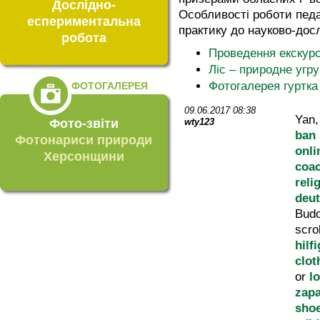
Дослідно-
Особливості роботи педа
еспериментальна
практику до науково-досл
робота
Проведення екскурс
Ліс – природне угр
Фотогалерея гуртка
ФОТОГАЛЕРЕЯ
09.06.2017 08:38
Yan
Фото-звіти
wty123
ban
Фотонариси природи
onli
Херсонщини
coac
reli
deu
Bud
scro
hilf
clot
or
l
zapa
shoe