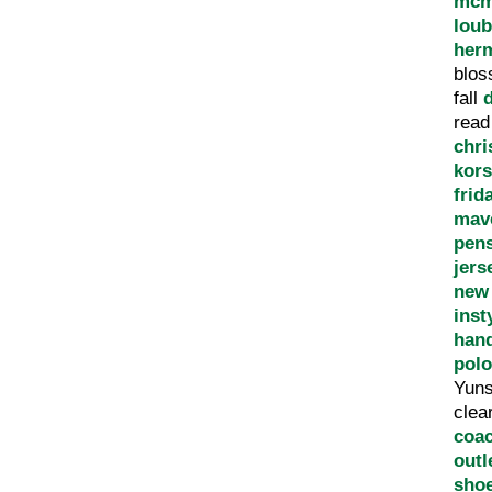
mcm
loub
herm
blo
fall
rea
chri
kors
frid
mave
pen
jers
new
inst
han
polo
Yun
clea
coac
outl
shoe