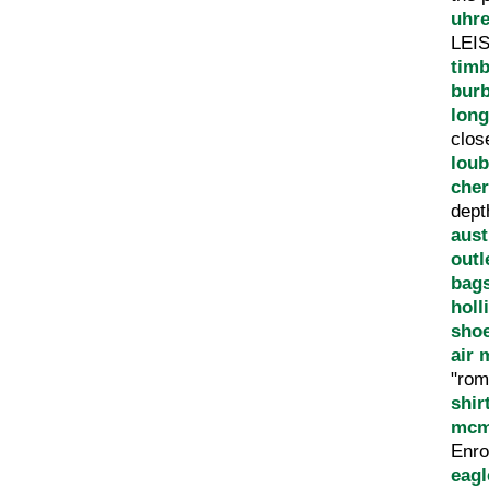
uhr
LEI
tim
burb
lon
clo
loub
cher
dep
aust
outl
bag
holl
sho
air 
"rom
shir
mcm
Enr
eagl