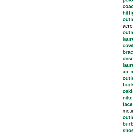
coac
hilf
outl
acro
outl
laur
cow
brac
des
laur
air 
outl
foot
oakl
nike
face
moun
outl
bur
sho