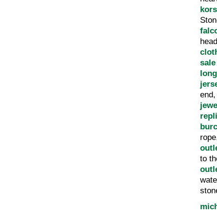
kors
Sto
falc
hea
clot
sale
lon
jers
end
jewe
repl
bur
rope
outl
to t
outl
wate
sto
mich