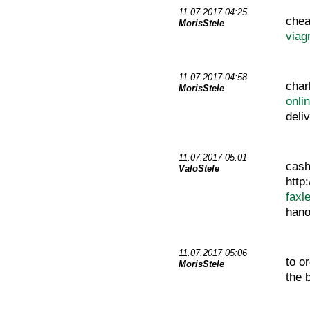
11.07.2017 04:25
chea
MorisStele
viag
11.07.2017 04:58
charl
MorisStele
onli
deli
11.07.2017 05:01
cash
ValoStele
http
faxl
hano
11.07.2017 05:06
to o
MorisStele
the 