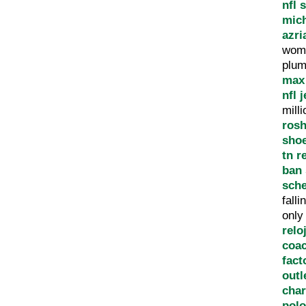
nfl 
mich
azri
wom
plum
max
nfl j
mill
ros
sho
tn r
ban
sch
fall
onl
relo
coac
fact
outl
char
pol