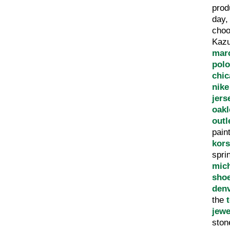
prod
day
cho
Kaz
marc
polo
chic
nike
jers
oakl
outl
pain
kors
spri
mic
sho
den
the
jewe
sto