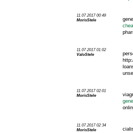
11.07.2017 00:49
gene
MorisStele
chea
pha
11.07.2017 01:02
pers
ValoStele
http
loa
unse
11.07.2017 02:01
viag
MorisStele
gene
onli
11.07.2017 02:34
cial
MorisStele