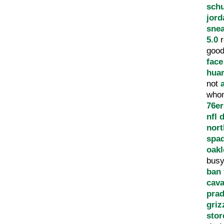
sch
jord
sne
5.0
r
good
face
hua
not
who
76er
nfl 
nort
spa
oakl
bus
ban
cava
prad
griz
stor