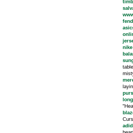
timb
salv
www.
fend
asic
onli
jers
nike
bala
sun
tabl
mis
merc
layi
pur
lon
"Hea
blaz
Curs
adid
hear