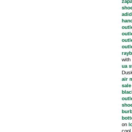
zapa
shoe
adid
han
outl
outl
outl
outl
ray
with
ua s
Dus
air 
sale
blac
outl
sho
burb
bott
on
l
coo