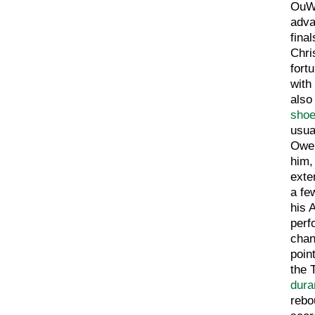
OuWe
adva
fina
Chri
fort
with
also
sho
usua
Owen
him,
exte
a fe
his 
perf
chan
poin
the 
dura
rebo