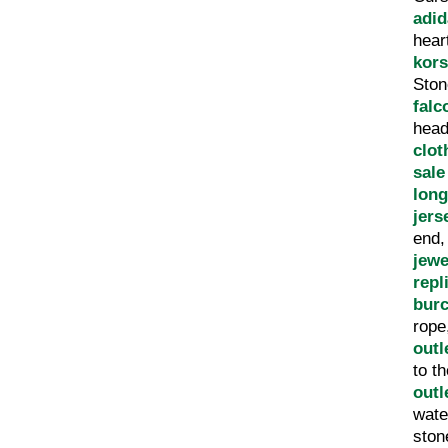
adid
hear
kors
Sto
falc
hea
clot
sale
lon
jers
end
jewe
repl
bur
rope
outl
to t
outl
wate
sto