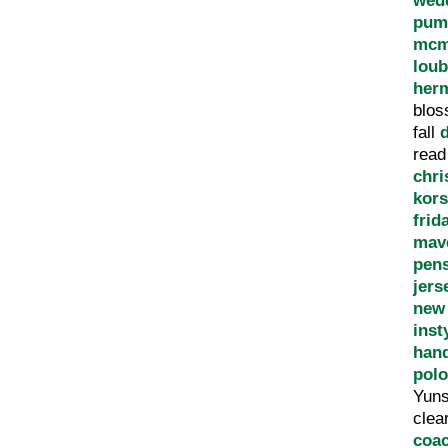
wed
pum
mcm
loub
herm
blo
fall
rea
chri
kors
frid
mave
pen
jers
new
inst
han
polo
Yun
clea
coac