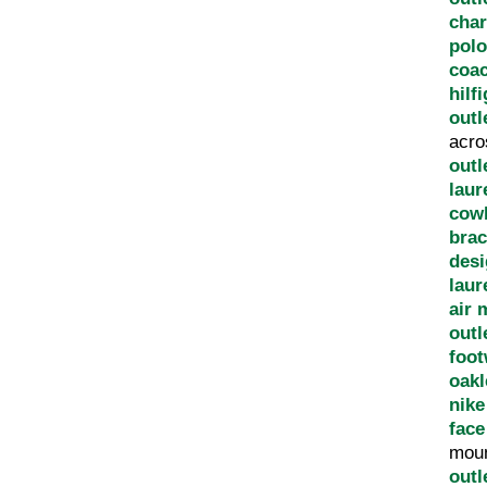
char
pol
coac
hilf
outl
acro
outl
laur
cow
brac
des
laur
air 
outl
foot
oakl
nike
face
moun
outl