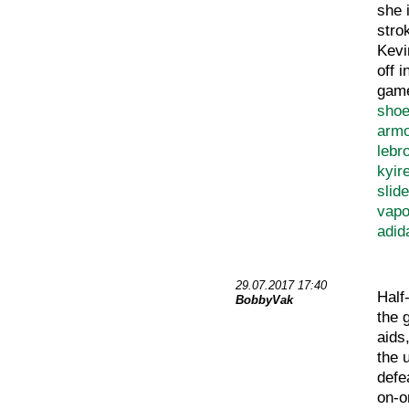
she i
stro
Kevi
off 
game
sho
armo
lebr
kyir
slid
vap
adid
29.07.2017 17:40
Half
BobbyVak
the 
aids
the 
defe
on-on