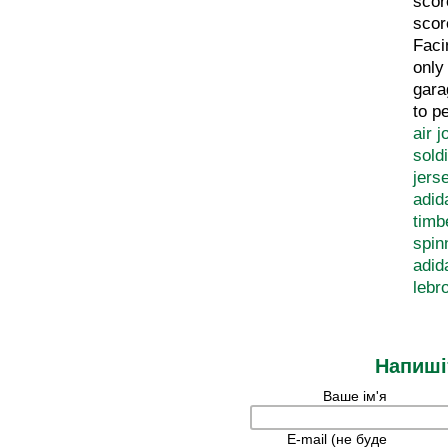
scor
scor
Faci
only
gara
to p
air 
sold
jers
adid
timb
spin
adid
lebr
Напиші
Ваше ім'я
E-mail (не буде