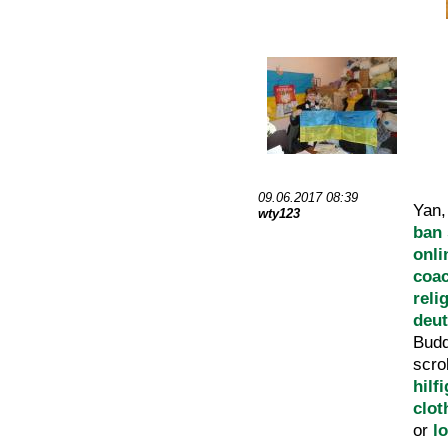
09.06.2017 08:39
Yan
wty123
ban
onli
coac
reli
deu
Bud
scro
hilf
clot
or
l