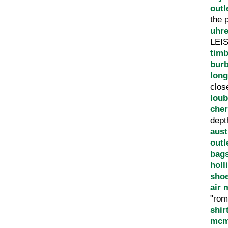
outl
the 
uhr
LEI
tim
burb
lon
clo
loub
cher
dep
aust
outl
bag
holl
sho
air 
"rom
shir
mcm