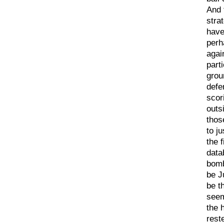
And 
stra
have
perh
agai
part
grou
defe
scor
outs
thos
to j
the f
data
bomb
be J
be th
seem
the 
rest