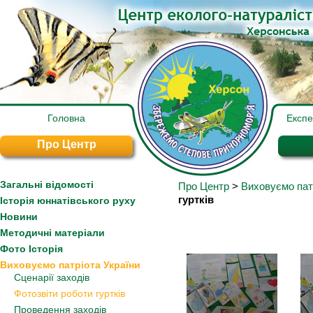
Головна
Експ
Про Центр
Загальні відомості
Про Центр
>
Виховуємо пат
гуртків
Історія юннатівського руху
Новини
Методичні матеріали
Фото Історія
Виховуємо патріота України
Сценарії заходів
Фотозвіти роботи гуртків
Проведення заходів