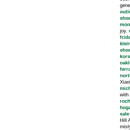
gene
outl
sho
mont
joy.
frid
klei
sho
kor
oakl
fer
nort
Xiao
mich
with
roch
hoga
sale
Hill
mist