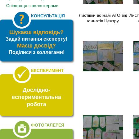
Співпраця з волонтерами
Листівки воїнам АТО від
Лист
КОНСУЛЬТАЦІЯ
юннатів Центру
Шукаєш відповідь?
Задай питання експерту!
Маєш досвід?
Поділися з коллегами!
ЕКСПЕРИМЕНТ
Дослідно-
еспериментальна
робота
ФОТОГАЛЕРЕЯ