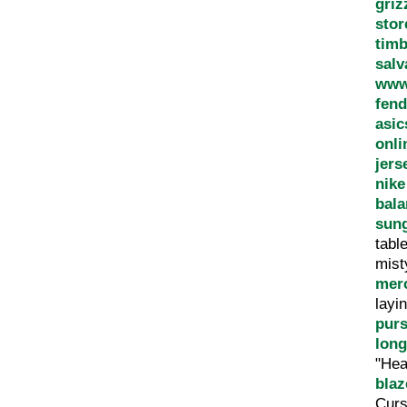
griz
stor
timb
salv
www.
fend
asic
onli
jers
nike
bala
sun
tabl
mis
merc
layi
pur
lon
"Hea
blaz
Curs