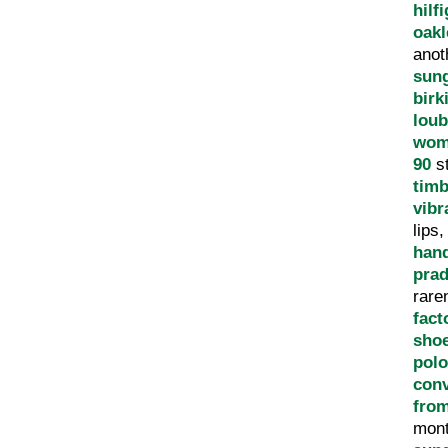
hilf
oakl
anot
sun
birk
loub
wom
90
s
tim
vib
lips
han
prad
rare
fact
sho
polo
con
from
mon