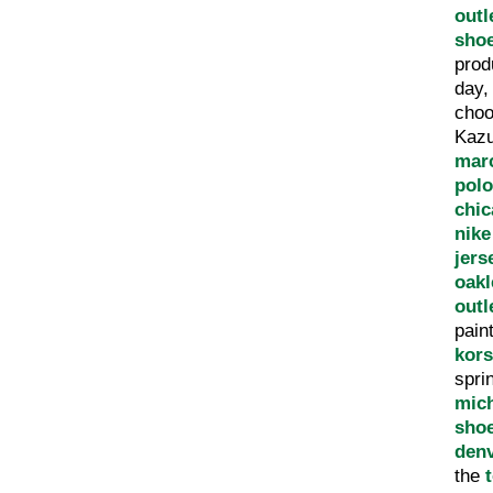
outl
shoe
prod
day
cho
Kaz
marc
polo
chic
nike
jers
oakl
outl
pain
kors
spri
mic
sho
den
the