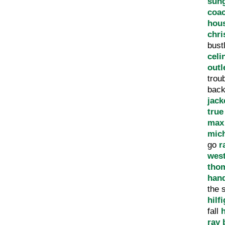
sun
coac
hous
chri
bust
celi
outl
trou
bac
jack
true
max
mic
go
r
west
tho
han
the 
hilf
fall
h
ray 