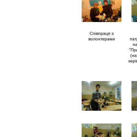
Співпраця з
волонтерами
пат
на
"Пр
(на
кері