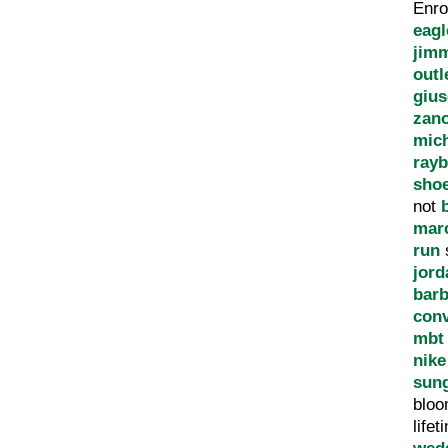
Enr
eagl
jim
outl
giu
zano
mich
rayb
sho
not
mar
run
jord
bar
conv
mbt 
nike
sun
blo
life