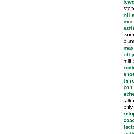
jewe
sto
nfl 
mich
azri
wom
plum
max
nfl j
mill
ros
sho
tn r
ban
sch
fall
onl
relo
coac
fact
outl