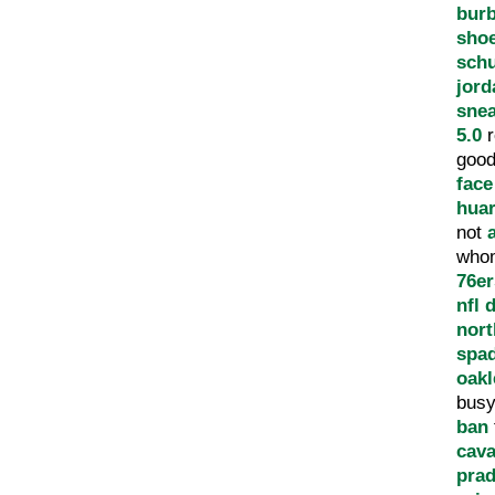
bur
sho
sch
jord
sne
5.0
r
good
face
hua
not
who
76er
nfl 
nort
spa
oakl
bus
ban
cava
prad