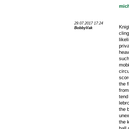
mich
29.07.2017 17:24
Knigh
BobbyVak
clin
like
priv
heav
such
mobil
circ
scor
the 
from
tend
lebr
the 
unex
the 
ball