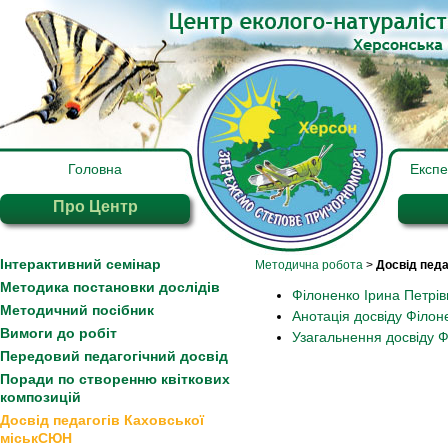
Головна
Експ
Про Центр
Інтерактивний семінар
Методична робота
>
Досвід педа
Методика постановки дослідів
Філоненко Ірина Петрів
Методичний посібник
Анотація досвіду Філоне
Вимоги до робіт
Узагальнення досвіду 
Передовий педагогічний досвід
Поради по створенню квіткових
композицій
Досвід педагогів Каховської
міськСЮН