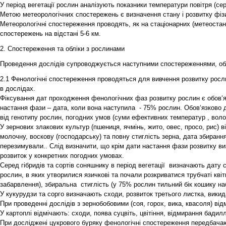
У період вегетації рослин аналізують показники температури повітря (сер
Метою метеорологічних спостережень є визначення стану і розвитку фізи
Метеорологічні спостереження проводять, як на стаціонарних (метеостан
спостережень на відстані 5-6 км.
2. Спостереження та обліки з рослинами
Проведення дослідів супроводжується наступними спостереженнями, обл
2.1 Фенологічні спостереження проводяться для вивчення розвитку росли
в дослідах.
Фіксування дат проходження фенологічних фаз розвитку рослин є обов‘
настання фази – дата, коли вона наступила - 75% рослин. Обов‘язково 
від генотипу рослин, погодних умов (суми ефективних температур , волог
У зернових злакових культур (пшениця, ячмінь, жито, овес, просо, рис) в
молочну, воскову (господарську) та повну стиглість зерна, дата збирання
перезимували.. Слід визначити, що крім дати настання фази розвитку виз
розвиток у конкретних погодних умовах.
Серед гібридів та сортів соняшнику в період вегетації визначають дату 
рослин, в яких утворилися язичкові та почали розкриватися трубчаті квіт
забарвлення), збиральна стиглість (у 75% рослин тильний бік кошику наб
У кукурудзи та сорго визначають сходи, розвиток третього листка, викида
При проведенні дослідів з зернобобовими (соя, горох, вика, квасоля) відм
У картоплі відмічають: сходи, поява суцвіть, цвітіння, відмирання бадил
При досліджені цукрового буряку фенологічні спостереження передбачають