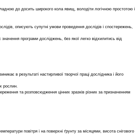
кладною до досить широкого кола явищ, володіти логічною простотою і
слідів, описують супутні умови проведення дослідів і спостережень,
 значення програми досліджень, без якої легко відхилитись від
никає в результаті настирливої творчої праці дослідника і його
х рослин.
збереження та розповсюдження цінних зразків різних за призначенням
мператури повітря і на поверхні ґрунту за місяцями, висота снігового