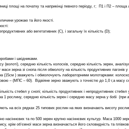
ці площі на початку та наприкінці певного періоду, г; П1 і П2 – площа л
еличини урожаю та його якості.
ості:
епродуктивних або вегетативних (С), і загальну їх кількість (D);
оробами і шкідниками.
(волоті), середню кількість колосків, середню кількість зерен, аналізу
аси зерна зі снопа після обмолоту на кількість продуктивних пагонів у 
байна (15см ) зважують і обмолочують лабораторними молотарками: коло
ою – (МПС – 60). Відвіяне зерно зважують з точністю до 1,0 г,а масу с
ькість стебел у снопі; кількість продуктивних і непродуктивних стебел у
 на 1 рослину, середню кількість зерен і середню масу зерна у бобі (при
яють на всіх рядках 25 типових рослин на яких визначають висоту рослин,
но насіннєвих та по 500 зерен крупно насіннєвих культур. Маса 1000 зер
ису, крім об‘ємної маси зерна визначається його скловидність та плівков