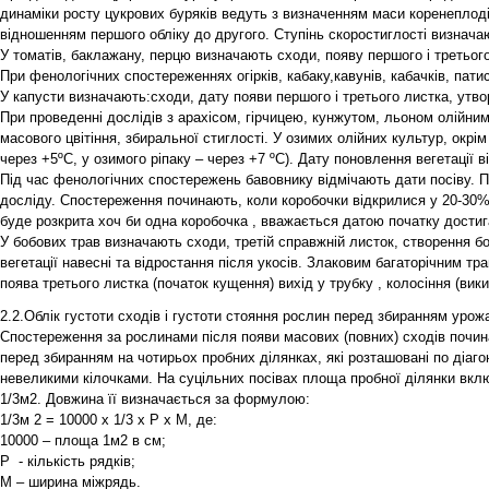
динаміки росту цукрових буряків ведуть з визначенням маси коренеплодів,
відношенням першого обліку до другого. Ступінь скоростиглості визнач
У томатів, баклажану, перцю визначають сходи, появу першого і третього л
При фенологічних спостереженнях огірків, кабаку,кавунів, кабачків, патис
У капусти визначають:сходи, дату появи першого і третього листка, утвор
При проведенні дослідів з арахісом, гірчицею, кунжутом, льоном олійни
масового цвітіння, збиральної стиглості. У озимих олійних культур, окр
через +5ºС, у озимого ріпаку – через +7 ºС). Дату поновлення вегетації 
Під час фенологічних спостережень бавовнику відмічають дати посіву. П
досліду. Спостереження починають, коли коробочки відкрилися у 20-30% 
буде розкрита хоч би одна коробочка , вважається датою початку достига
У бобових трав визначають сходи, третій справжній листок, створення бок
вегетації навесні та відростання після укосів. Злаковим багаторічним т
поява третього листка (початок кущення) вихід у трубку , колосіння (вики
2.2.Облік густоти сходів і густоти стояння рослин перед збиранням уро
Спостереження за рослинами після появи масових (повних) сходів почина
перед збиранням на чотирьох пробних ділянках, які розташовані по діаго
невеликими кілочками. На суцільних посівах площа пробної ділянки вкл
1/3м2. Довжина її визначається за формулою:
1/3м 2 = 10000 х 1/3 х Р х М, де:
10000 – площа 1м2 в см;
Р - кількість рядків;
М – ширина міжрядь.