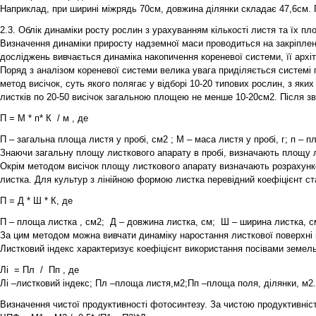
Наприклад, при ширині міжрядь 70см, довжина ділянки складає 47,6см. Пр
2.3. Облік динаміки росту рослин з урахуванням кількості листя та їх пл
Визначення динаміки приросту надземної маси проводиться на закріплен
досліджень вивчається динаміка накопичення кореневої системи, її архіт
Поряд з аналізом кореневої системи велика увага приділяється системі 
метод висічок, суть якого полягає у відборі 10-20 типових рослин, з як
листків по 20-50 висічок загальною площею не менше 10-20см2. Після з
П = М * п* К / м , де
П – загальна площа листя у пробі, см2 ; М – маса листя у пробі, г; п – площ
Знаючи загальну площу листкового апарату в пробі, визначають площу ли
Окрім методом висічок площу листкового апарату визначають розрахунко
листка. Для культур з лінійною формою листка перевідний коефіцієнт ст
П = Д * Ш * К, де
П – площа листка , см2; Д – довжина листка, см; Ш – ширина листка, см;
За цим методом можна вивчати динаміку наростання листкової поверхні на
Листковий індекс характеризує коефіцієнт використання посівами земел
Лі = Пл / Пп , де
Лі –листковий індекс; Пл –площа листя,м2;Пп –площа поля, ділянки, м2.
Визначення чистої продуктивності фотосинтезу. За чистою продуктивніст