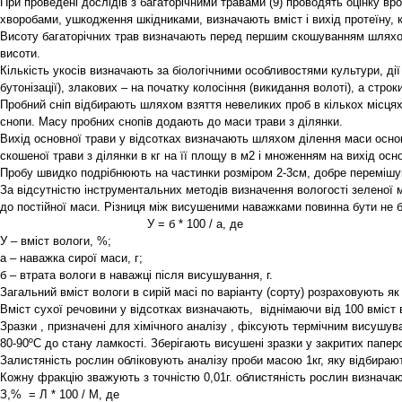
При проведені дослідів з багаторічними травами (9) проводять оцінку вро
хворобами, ушкодження шкідниками, визначають вміст і вихід протеїну, кл
Висоту багаторічних трав визначають перед першим скошуванням шляхом 
висоти.
Кількість укосів визначають за біологічними особливостями культури, ді
бутонізації), злакових – на початку колосіння (викидання волоті), а стро
Пробний сніп відбирають шляхом взяття невеликих проб в кількох місцях
снопи. Масу пробних снопів додають до маси трави з ділянки.
Вихід основної трави у відсотках визначають шляхом ділення маси основ
скошеної трави з ділянки в кг на її площу в м2 і множенням на вихід осно
Пробу швидко подрібнюють на частинки розміром 2-3см, добре перемішуют
За відсутністю інструментальних методів визначення вологості зеленої 
до постійної маси. Різниця між висушеними наважками повинна бути не 
У = б * 100 / а, де
У – вміст вологи, %;
а – наважка сирої маси, г;
б – втрата вологи в наважці після висушування, г.
Загальний вміст вологи в сирій масі по варіанту (сорту) розраховують 
Вміст сухої речовини у відсотках визначають, віднімаючи від 100 вміст 
Зразки , призначені для хімічного аналізу , фіксують термічним висушу
80-90ºС до стану ламкості. Зберігають висушені зразки у закритих паперов
Залистяність рослин обліковують аналізу проби масою 1кг, яку відбирають
Кожну фракцію зважують з точністю 0,01г. облистяність рослин визнач
З,% = Л * 100 / М, де