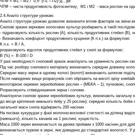
ЧПФ = М1 – М2 / 0,5* (П1 – П2)*Д , де
ЧПФ – чиста продуктивність фотосинтезу; М1 і М2 - маса рослин на одини
2.4.Аналіз структури урожаю.
Аналіз структури урожаю дозволяє визначити вплив факторів на зміни в
Снопові зразки зернових колосових культур розбирають в такій послідовн
- підраховують кількість рослин (А), кількість продуктивних стебел (В), н
- Визначають коефіцієнт продуктивного кущення (К п.к.) за формулою:
К п.к. = В / А,
розраховують відсоток продуктивних стебел у снопі за формулою:
В (%) = В-100 / D
У разі необхідності сноповий зразок аналізують на ураженість рослин хв
Під час розбору снопового матеріалу визначають середню довжину колосу 
Середню масу зерна в одному колосі (волоті) визначають шляхом поділу м
Після наведених вище розрахунків сніп обрізають на висоті зрізу ком
молотаркою окремих зернобобових рослин – (МБКА – 1); пучковою, снопов
Розраховують співвідношення зерна і соломи.
Аналізуючи снопові зразки зернобобових культур, визначають загальну кіл
до місця кріплення нижнього бобу у 25 рослин); середню кількість бобів
загальної маси снопа відбирають 200 насінин.
На посівах кукурудзи у фазі молочно-воскової стиглості на ділянці виділ
(нижнього), кількість качанів на 1 рослині; кущистість.
Маса 1000 зерен визначається за двома пробами з 1000 насінин для дріб
визначається пуркою в зерні, яке доведено до стандартної вологості. У р