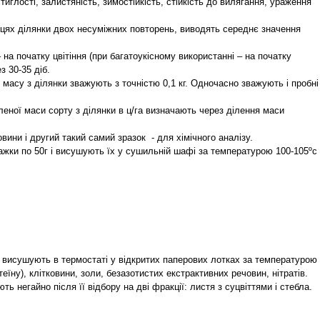
тиглості, залистяність, зимостійкість, стійкість до вилягання, ураження
сцях ділянки двох несуміжних повторень, виводять середнє значення
на початку цвітіння (при багатоукісному використанні – на початку
з 30-35 діб.
масу з ділянки зважують з точністю 0,1 кг. Одночасно зважують і пробні
леної маси сорту з ділянки в ц/га визначають через ділення маси
ни і другий такий самий зразок - для хімічного аналізу.
ажки по 50г і висушують їх у сушильній шафі за температурою 100-105ºс
ки висушують в термостаті у відкритих паперових лотках за температурою
еїну), клітковини, золи, безазотистих екстрактивних речовин, нітратів.
 негайно після її відбору на дві фракції: листя з суцвіттями і стебла.