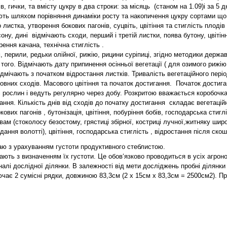
 гички, та вмісту цукру в два строки: за місяць (станом на 1.09)і за 5 д
ають шляхом порівняння динаміки росту та накопичення цукру сортами що
истка, утворення бокових пагонів, суцвіть, цвітіння та стиглість плодів 
ону, дині відмічають сходи, перший і третій листки, поява бутону, цвітінн
ення качана, технічна стиглість .
м, перили, редьки олійної, рижію, рицини суріпиці, згідно методики дер
ім того. Відмічають дату припинення осінньої вегетації ( для озимого ри
відмічають з початком відростання листків. Тривалість вегетаційного пер
овних сходів. Масового цвітіння та початок достигання. Початок достига
рослин і ведуть регулярно через добу. Розкритою вважається коробочка,
ння. Кількість днів від сходів до початку достигання складає вегетаційн
ових пагонів , бутонізація, цвітіння, побуріння бобів, господарська стиг
равам (стоколосу безостому, грястиці збірної, костриці лучної,житняку ш
дання волотті), цвітіння, господарська стиглість , відростання після ско
жаю з урахуванням густоти продуктивного стеблистою.
ють з визначенням їх густоти. Це обов‘язково проводиться в усіх агрон
налі дослідної ділянки. В залежності від мети досліджень пробні ділянк
ючає 2 сумісні рядки, довжиною 83,3см (2 х 15см х 83,3см = 2500см2). 