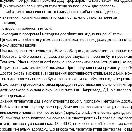
науково – обґрунтовані рекомендації фермерам та керівникам господарств,
Щоб отримати певні результати перш за все необхідно провести:
- вибір теми, визначення мети і завдання та об’єкта досліджень ;
- вивчення і критичний аналіз історії і сучасного стану питання за
темою;
- створення робочої гіпотези;
- складання програми і методики дослідження згідно вибраної теми.
Ця частина роботи, яку можна назвати плануванням досліджень, вважаєт
можливостей школи.
При плануванні експерименту Вам необхідно дотримуватися основних ви
Простота. Вибір варіантів і схеми їх розташування повинні бути простими 
Точність. Рівень вірогідності повинен забезпечити істотність різниці за в
Відсутність систематичної помилки. При плануванні експерименту необхі
Достовірність висновків. Підвищення достовірності отриманих даних можл
Тема досліджень повинна бути конкретною, чітко обмеженою, а не розпли
Важливим підготовчим етапом проведення дослідження є вивчення літера
дати часткове або повне вирішення питання. Наприклад, Д.І. Менделєєв в
дослідниками.
Знання літератури дає змогу створити робочу програму і методику досл
Робоча гіпотеза – це наукове передбачення про розвиток явищ, на яких ґ
вивчаючого явища і тих нових ідей (передбачень), які вносить дослідник 
Як приклад талановитого використання спостережень і гіпотез в науков
птиці, температура крові яких 42 – 43ͦ С, не хворіють сибірською виразкою
зробив геніальну здогадку, що висока температура птиці застерігає їх 