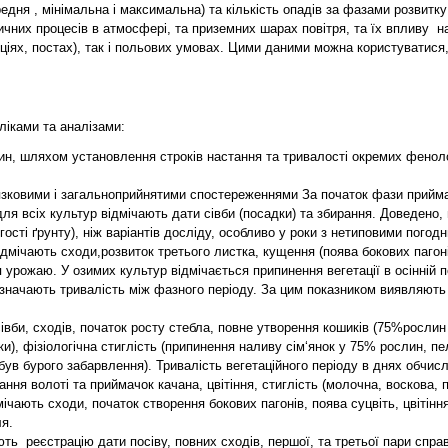
едня , мінімальна і максимальна) та кількість опадів за фазами розвитку 
чних процесів в атмосфері, та приземних шарах повітря, та їх впливу на
ціях, постах), так і польових умовах. Цими даними можна користуватися
іками та аналізами:
н, шляхом установлення строків настання та тривалості окремих фенолог
язковими і загальноприйнятими спостереженнями За початок фази прийма
для всіх культур відмічають дати сівби (посадки) та збирання. Доведен
ості ґрунту), ніж варіантів досліду, особливо у роки з нетиповими пого
ідмічають сходи,розвиток третього листка, кущення (поява бокових пагонів
 урожаю. У озимих культур відмічається припинення вегетації в осінній пе
начають тривалість між фазного періоду. За цим показником виявляють рі
сівби, сходів, початок росту стебла, повне утворення кошиків (75%рослин
ки), фізіологічна стиглість (припинення наливу сім‘янок у 75% рослин, п
ув бурого забарвлення). Тривалість вегетаційного періоду в днях обчисл
ння волоті та приймачок качана, цвітіння, стиглість (молочна, воскова, п
ічають сходи, початок створення бокових пагонів, поява суцвіть, цвітіння
ля.
 реєстрацію дати посіву, повних сходів, першої, та третьої пари справж