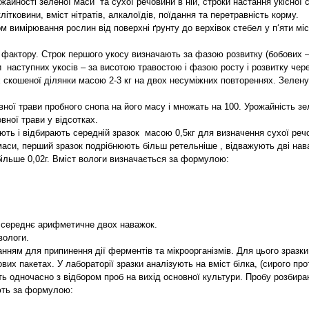
жайності зеленої маси та сухої речовини в ній, строки настання укісної с
ітковини, вміст нітратів, алкалоїдів, поїдання та перетравність корму.
вимірювання рослин від поверхні ґрунту до верхівок стебел у п‘яти мі
ї фактору. Строк першого укосу визначають за фазою розвитку (бобових – 
ки наступних укосів – за висотою травостою і фазою росту і розвитку чере
 скошеної ділянки масою 2-3 кг на двох несуміжних повтореннях. Зелену 
ної трави пробного снопа на його масу і множать на 100. Урожайність зе
вної трави у відсотках.
ь і відбирають середній зразок масою 0,5кг для визначення сухої речови
маси, перший зразок подрібнюють більш ретельніше , відважують дві нав
більше 0,02г. Вміст вологи визначається за формулою:
як середнє арифметичне двох наважок.
вологи.
ванням для припинення дії ферментів та мікроорганізмів. Для цього зраз
их пакетах. У лабораторії зразки аналізують на вміст білка, (сирого прот
 одночасно з відбором проб на вихід основної культури. Пробу розбирають
ають за формулою: