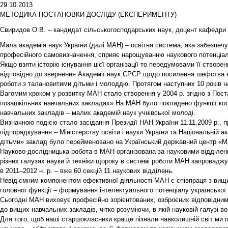
29.10.2013
МЕТОДИКА ПОСТАНОВКИ ДОСЛІДУ (ЕКСПЕРИМЕНТУ)
Свиридов О.В. – кандидат сільськогосподарських наук, доцент кафедри
Мала академія наук України (далі МАН) – освітня система, яка забезпечу
професійного самовизначення, сприяє нарощуванню наукового потенціал
Якщо взяти історію існування цієї організації то передумовами її створе
відповідно до звернення Академії наук СРСР щодо посилення шефства 
роботи з талановитими дітьми і молоддю. Протягом наступних 10 років на
Вагомим кроком у розвитку МАН стало створення у 2004 р. згідно з Поста
позашкільних навчальних закладах» На МАН було покладено функції коо
навчальних закладів – малих академій наук учнівської молоді.
Визначною подією стало засідання Президії НАН України 11.11.2009 р.,
підпорядкування – Міністерству освіти і науки України та Національній а
дітьми» заклад було перейменовано на Український державний центр «Ма
Науково-дослідницька робота в МАН організована за науковими відділенн
різних галузях науки й техніки щороку в системі роботи МАН запроваджуют
в 2011–2012 н. р. – вже 60 секцій 11 наукових відділень.
Невід’ємним компонентом ефективної діяльності МАН є співпраця з вищ
головної функції – формування інтелектуального потенціалу української 
Сьогодні МАН виховує професійно зорієнтованих, озброєних відповідним
до вищих навчальних закладів, чітко розуміючи, в якій науковій галузі 
Для того, щоб наші старшокласники краще пізнали навколишній світ ми по