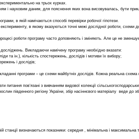
 експериментально на трьох курках.
ням і науковим даним, для пояснення яких вона висовувалась, бути при
грами, в якій намічаються способі перевірки робочої гіпотези.
ксперименту, в якому вказуються точні межі дослідної роботи, схеми до
процесі роботи програму часто доповняють і зміняють. Але це не зменшує
и досліджень. Викладаючи намічену програму необхідно вказати:
ди та ін.), кількість спостережень, дослідів і мотиви їх вибору;
ережень і дослідів;
ладанні програми – це схеми майбутніх дослідів. Кожна реальна схема ви
и питання пов‘язані з вивчанням видової колекції сільськогосподарськи
 рослин південного регіону України, збір насіннєвого матеріалу веде до 
й станції визначаються показники: середня , мінімальна і максимальна те