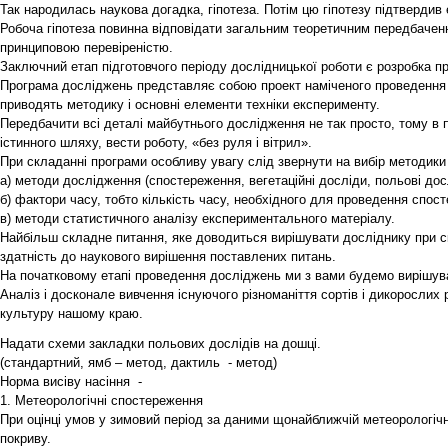
Так народилась наукова догадка, гіпотеза. Потім цю гіпотезу підтвердив
Робоча гіпотеза повинна відповідати загальним теоретичним передбачен
принциповою перевіреністю.
Заключний етап підготовчого періоду дослідницької роботи є розробка про
Програма досліджень представляє собою проект наміченого проведення е
приводять методику і основні елементи техніки експерименту.
Передбачити всі деталі майбутнього дослідження не так просто, тому в 
істинного шляху, вести роботу, «без руля і вітрил».
При складанні програми особливу увагу слід звернути на вибір методик
а) методи дослідження (спостереження, вегетаційні досліди, польові дослі
б) фактори часу, тобто кількість часу, необхідного для проведення спост
в) методи статистичного аналізу експериментального матеріалу.
Найбільш складне питання, яке доводиться вирішувати досліднику при ск
здатність до наукового вирішення поставлених питань.
На початковому етапі проведення досліджень ми з вами будемо вирішуват
Аналіз і досконале вивчення існуючого різноманіття сортів і дикорослих
культуру нашому краю.
Надати схеми закладки польових дослідів на дошці.
(стандартний, ямб – метод, дактиль - метод)
Норма висіву насіння -
1. Метеорологічні спостереження
При оцінці умов у зимовий період за даними щонайближчій метеорологічні
покриву.