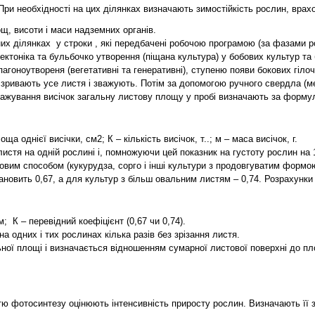
и необхідності на цих ділянках визначають зимостійкість рослин, врахов
ощ, висоти і маси надземних органів.
их ділянках у строки , які передбачені робочою програмою (за фазами р
ектоніка та бульбочко утворення (піщана культура) у бобових культур та 
пагоноутвореня (вегетативні та генеративні), ступеню появи бокових гі
их зривають усе листя і зважують. Потім за допомогою ручного свердла (
важування висічок загальну листову площу у пробі визначають за форму
а однієї висічки, см2; К – кількість висічок, т..; м – маса висічок, г.
стя на одній рослині і, помножуючи цей показник на густоту рослин на 1
вим способом (кукурудза, сорго і інші культури з продовгуватим формо
ановить 0,67, а для культур з більш овальним листям – 0,74. Розрахунк
 К – перевідний коефіцієнт (0,67 чи 0,74).
 одних і тих рослинах кілька разів без зрізання листя.
ьної площі і визначається відношенням сумарної листової поверхні до п
ю фотосинтезу оцінюють інтенсивність приросту рослин. Визначають її з