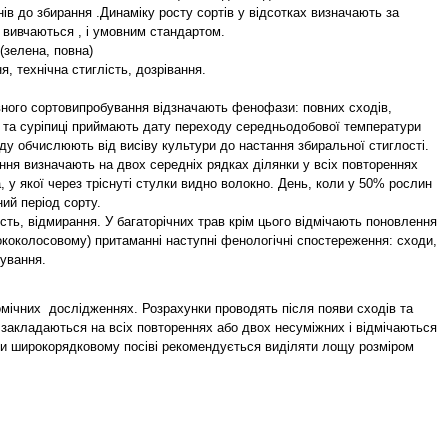
нів до збирання .Динаміку росту сортів у відсотках визначають за
 вивчаються , і умовним стандартом.
(зелена, повна)
я, технічна стиглість, дозрівання.
жавного сортовипробування відзначають фенофази: повних сходів,
жію та суріпиці приймають дату переходу середньодобової температури
іоду обчислюють від висіву культури до настання збиральної стиглості.
ння визначають на двох середніх рядках ділянки у всіх повтореннях
 у якої через тріснуті стулки видно волокно. День, коли у 50% рослин
ий період сорту.
лість, відмирання. У багаторічних трав крім цього відмічають поновлення
ирококолосовому) притаманні наступні фенологічні спостереження: сходи,
шування.
омічних дослідженнях. Розрахунки проводять після появи сходів та
и закладаються на всіх повтореннях або двох несуміжних і відмічаються
При широкорядковому посіві рекомендується виділяти лощу розміром