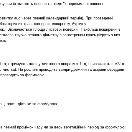
уючи їх кількість восени та після їх перезимівлі навесні.
озвитку або через певний календарний термін). При проведенні
багаторічних трав: люцерни, еспарцету, буркуну.
лочок. Визначається площа листової поверхні. Найбільш поширенні є
металева трубка певного діаметру з загостреним краєм)беруть з цих
лою:
 га, отримують площу листового апарату з 1 га, і виражають в м2/га.
ю листка). На рослині проводять заміри довжини та ширини середини
и проводять за формулою:
лощі поля, ділянки за формулою:
а певний проміжок часу чи за весь вегетаційний період за формулою: