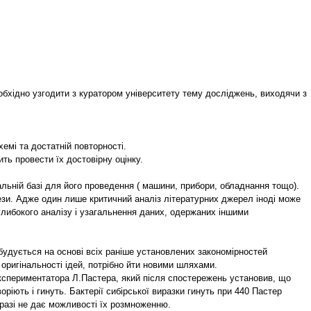
обхідно узгодити з куратором університету тему досліджень, виходячи з
хемі та достатній повторності.
ь провести їх достовірну оцінку.
льній базі для його проведення ( машини, прибори, обладнання тощо).
ези. Адже один лише критичний аналіз літературних джерел іноді може
 глибокого аналізу і узагальнення даних, одержаних іншими
 будується на основі всіх раніше установлених закономірностей
 оригінальності ідей, потрібно йти новими шляхами.
експериментатора Л.Пастера, який після спостережень установив, що
воріють і гинуть. Бактерії сибірської виразки гинуть при 440 Пастер
 разі не дає можливості їх розмноженню.