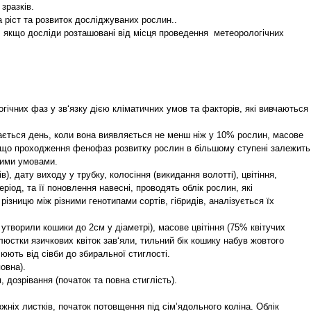
зразків.
 ріст та розвиток досліджуваних рослин..
, якщо досліди розташовані від місця проведення метеорологічних
ічних фаз у зв‘язку дією кліматичних умов та факторів, які вивчаються
ється день, коли вона виявляється не менш ніж у 10% рослин, масове
о, що проходження фенофаз розвитку рослин в більшому ступені залежить
дними умовами.
), дату виходу у трубку, колосіння (викидання волотті), цвітіння,
ріод, та її поновлення навесні, проводять облік рослин, які
зницю між різними генотипами сортів, гібридів, аналізується їх
 утворили кошики до 2см у діаметрі), масове цвітіння (75% квітучих
елюстки язичкових квіток зав‘яли, тильний бік кошику набув жовтого
юють від сівби до збиральної стиглості.
овна).
, дозрівання (початок та повна стиглість).
ніх листків, початок потовщення під сім’ядольного коліна. Облік