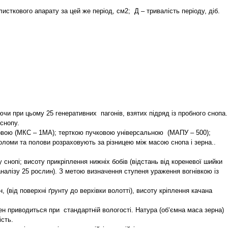
исткового апарату за цей же період, см2; Д – тривалість періоду, діб.
ючи при цьому 25 генеративних пагонів, взятих підряд із пробного снопа.
снопу.
сковою (МКС – 1МА); терткою пучковою універсальною (МАПУ – 500);
оломи та полови розраховують за різницею між масою снопа і зерна..
 снопі; висоту прикріплення нижніх бобів (відстань від кореневої шийки
 аналізу 25 рослин). З метою визначення ступеня ураження вогнівкою із
 (від поверхні ґрунту до верхівки волотті), висоту кріплення качана
ен приводиться при стандартній вологості. Натура (об‘ємна маса зерна)
ість.