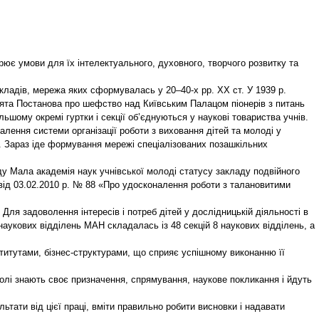
орює умови для їх інтелектуального, духовного, творчого розвитку та
акладів, мережа яких сформувалась у 20–40-х рр. ХХ ст. У 1939 р.
ята Постанова про шефство над Київським Палацом піонерів з питань
ьшому окремі гуртки і секції об’єднуються у наукові товариства учнів.
алення системи організації роботи з виховання дітей та молоді у
. Зараз іде формування мережі спеціалізованих позашкільних
у Мала академія наук учнівської молоді статусу закладу подвійного
и від 03.02.2010 р. № 88 «Про удосконалення роботи з талановитими
ля задоволення інтересів і потреб дітей у дослідницькій діяльності в
 наукових відділень МАН складалась із 48 секцій 8 наукових відділень, а
итутами, бізнес-структурами, що сприяє успішному виконанню її
лі знають своє призначення, спрямування, наукове покликання і йдуть
тати від цієї праці, вміти правильно робити висновки і надавати