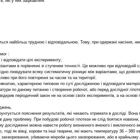
 які у них зацікавлені.
ься найбільш трудною і відповідальною. Тому, при одержані насіння, не
мог :
і відповідати цілі експерименту;
аріантами в порівнянні зі ступенем точності. Це можливо при відповідній с
дно ліквідувати всяку систематичну різницю між варіантами, що дозволит
иво при його повторенні за часом та на території.
вчатою, характерною типовою по суті дослідженою і відповідати матеріа
тури по даному питанню і створення робочої, або перед дослідної гіпот
ідкрив періодичний закон не на основі своїх експериментів, а на основі
іджень.
рунтується пояснення результатів, які чекають отримати в досліді. Вона
в дану проблему. При побудові робочої гіпотези не слід боятися новизни,
ому дослідженні можна навести роботу визначного вченого і виключного 
, тоді як вівці, корови та інші тварини, які мають температуру 36 – 380 х
від захворювання, убиваючи мікроби цього захворювання, або в крайньому