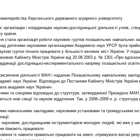
 землеробства Херсонського державного аграрного університету
є організацію і координацію науково-дослідницької діяльності учнів, ств
у країни.
ння стала організація роботи наукових гуртків позашкільних навчальних з
над дитячими науковими організаціями Академією наук УРСР була прийн
укові гуртки почали працювати у більшості великих міст України. У подал
новою Кабінету Міністрів України від 20.08.2003 р. № 1301 «Про вдоскон
рдинації дослідницько-експериментального напряму позашкільної освіти
 присвячене діяльності МАН і наданню Позашкільному навчальному заклад
кадемії наук України. Відповідно до Постанови Кабінету Міністрів Україн
ла академія наук України».
ями та секціями відповідно до структури, затвердженої Президією МАН. Д
ься нові секції та наукові відділення. Так, у 2008–2009 н. р. структура
ими навчальними закладами, науковими установами та громадськими інст
нації.
 науковим, дослідницьким інструментарієм молодих людей, які вже у шко
вони бажають працювати.
винні їх навчити правильно працювати на землі, отримувати високі резуль