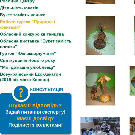
Рослини Центру
Діяльність юнатів
Букет замість ялинки
Роботи гуртка "Природа і
фантазія"
Обласний конкурс квітництва
Обласна виставка "Букет замість
ялинки"
Гурток "Юні акваріумісти"
Святкування Нового року
"Мої домашні улюбленці"
Всеукраїнський Еко-Хакатон
(2019 рік місто Херсон)
КОНСУЛЬТАЦІЯ
Шукаєш відповідь?
Задай питання експерту!
Маєш досвід?
Поділися з коллегами!