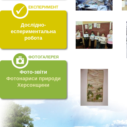
ЕКСПЕРИМЕНТ
Дослідно-
еспериментальна
робота
ФОТОГАЛЕРЕЯ
Фото-звіти
Фотонариси природи
Херсонщини