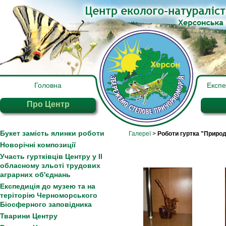
Головна
Експ
Про Центр
Букет замість ялинки роботи
Галереї
>
Роботи гуртка "Природ
Новорічні композиції
Участь гуртківців Центру у ІІ
обласному зльоті трудових
аграрних об'єднань
Експедиція до музею та на
теріторію Черноморського
Біосферного заповідника
Тварини Центру