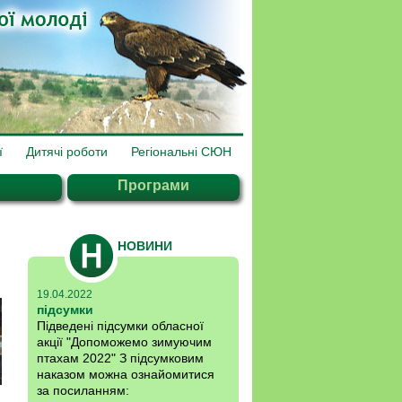
ї
Дитячі роботи
Регіональні СЮН
Програми
НОВИНИ
19.04.2022
підсумки
Підведені підсумки обласної
акції "Допоможемо зимуючим
птахам 2022" З підсумковим
наказом можна ознайомитися
за посиланням: