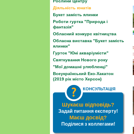
Рослини Центру
Діяльність юнатів
Букет замість ялинки
Роботи гуртка "Природа і
фантазія"
Обласний конкурс квітництва
Обласна виставка "Букет замість
ялинки"
Гурток "Юні акваріумісти"
Святкування Нового року
"Мої домашні улюбленці"
Всеукраїнський Еко-Хакатон
(2019 рік місто Херсон)
КОНСУЛЬТАЦІЯ
Шукаєш відповідь?
Задай питання експерту!
Маєш досвід?
Поділися з коллегами!