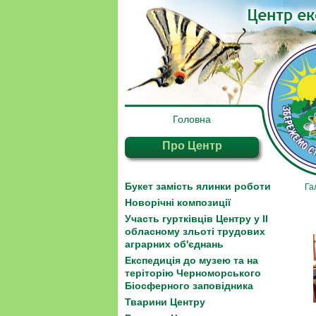
Головна
Про Центр
Букет замість ялинки роботи
Га
Новорічні композиції
Участь гуртківців Центру у ІІ
обласному зльоті трудових
аграрних об'єднань
Експедиція до музею та на
теріторію Черноморського
Біосферного заповідника
Тварини Центру