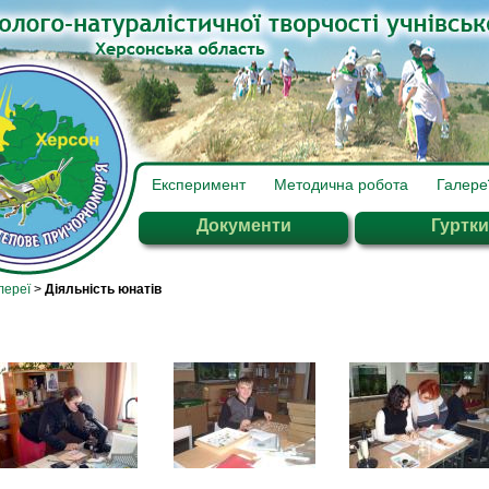
Експеримент
Методична робота
Галере
Документи
Гуртки
лереї
>
Діяльність юнатів