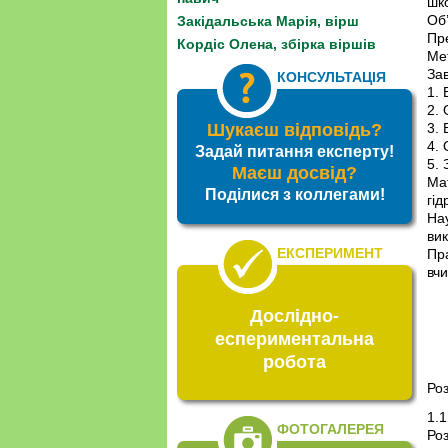
шк
Об
Закідальська Марія, вірш
Пр
Кордіс Олена, збірка віршів
Ме
За
КОНСУЛЬТАЦІЯ
1. 
2.
Шукаєш відповідь?
3.
4.
Задай питання експерту!
5. 
Маєш досвід?
Ма
Поділися з коллегами!
гі
На
вик
ЕКСПЕРИМЕНТ
Пр
вч
Дослідно-
еспериментальна
робота
Роз
1.1
ФОТОГАЛЕРЕЯ
Роз