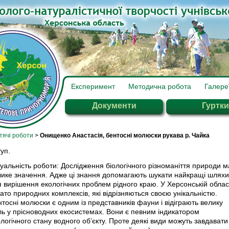
Експеримент
Методична робота
Галере
Документи
Гуртки
тячі роботи
>
Онищенко Анастасія, бентосні молюски рукава р. Чайка
уп.
уальність роботи: Дослідження біологічного різноманіття природи м
лике значення. Адже ці знання допомагають шукати найкращі шляхи
 вирішення екологічних проблем рідного краю. У Херсонській област
ато природних комплексів, які відрізняються своєю унікальністю.
тосні молюски є одним із представників фауни і відіграють велику
ль у прісноводних екосистемах. Вони є певним індикатором
логічного стану водного об’єкту. Проте деякі види можуть завдавати 