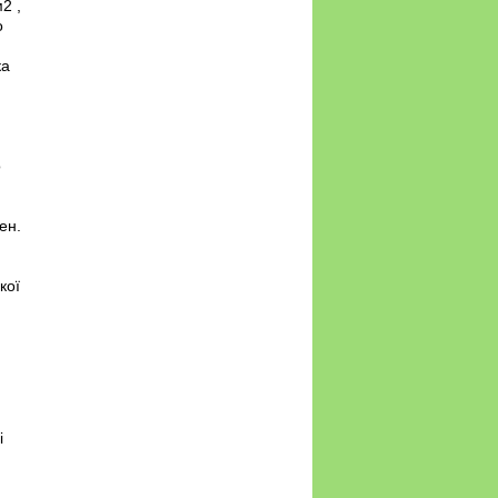
2 ,
о
ка
о
ен.
кої
і