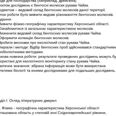
оди для господарства (наприклад, дрейсена)
’єктом досліджень є бентосні молюски рукава Чайка.
едметом – видовий склад бентосних молюсків даної території.
тою роботи було вивчити видове різноманіття бентосних молюсків.
вдання:
Вивчити фізико-географічну характеристику Херсонської області.
 Ознайомитися із загальною характеристикою молюсків.
 Визначити видовий склад бентосних молюсків рукава Чайка.
 Оформити колекцію бентосних молюсків.
Зробити висновки про екологічний стан рукава Чайка.
теріали і методи: Відбір бентосних проб здійснювався стандартним
дробіологічними методами.
укова новизна роботи: результати проведених досліджень можуть б
ористані для екологічного моніторингу стану рукава Чайка.
актичне значення: зібрана інформація може бути використана
ителями біології та юними дослідниками для подальших досліджень.
діл I. Огляд літературних джерел
. Фізико - географічна характеристика Херсонської області
ташована область у степовій зоні Східноєвропейської рівнини,