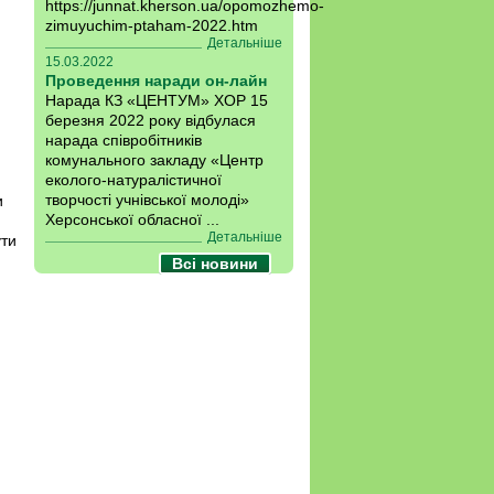
https://junnat.kherson.ua/opomozhemo-
zimuyuchim-ptaham-2022.htm
Детальніше
15.03.2022
Проведення наради он-лайн
Нарада КЗ «ЦЕНТУМ» ХОР 15
березня 2022 року відбулася
нарада співробітників
комунального закладу «Центр
еколого-натуралістичної
творчості учнівської молоді»
и
Херсонської обласної ...
Детальніше
ути
Всі новини