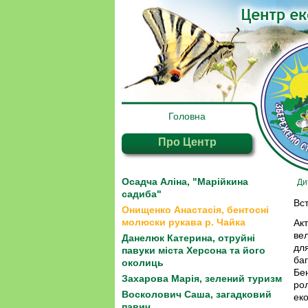
Головна
Про Центр
Осадча Аліна, "Марійкина
Ди
садиба"
Вст
Онищенко Анастасія, бентосні
молюски рукава р. Чайка
Акт
ве
Данелюк Катерина, отруйні
для
павуки міста Херсона та його
баг
околиць
Бен
Захарова Марія, зелений туризм
ро
Восколович Саша, загадковий
еко
павич