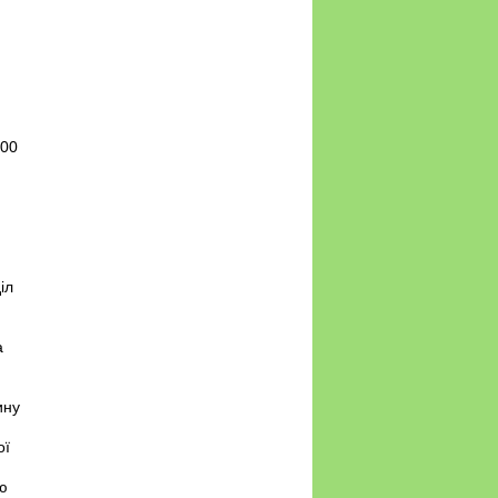
100
іл
а
ину
ої
ю