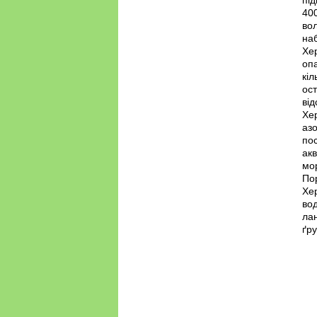
під
400
вол
на
Хер
опа
кіл
ост
від
Хер
аз
пос
акв
мор
По
Хе
во
лан
ґру