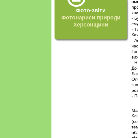
оми
пр
Фото-звіти
хви
Фотонариси природи
- Б
сму
Херсонщини
- Т
Ках
- А
ча
Ген
вих
- Н
До 
Лаг
Оле
зн
роз
- 
Мал
Кл
(се
тем
обл