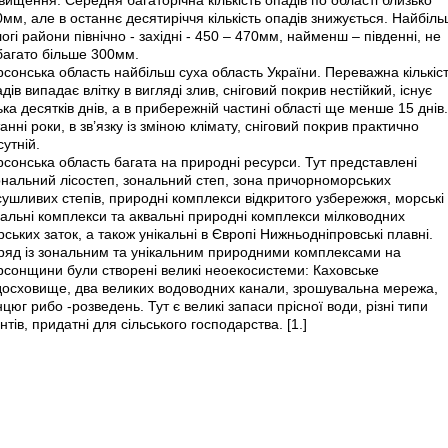
вищення. Середня багаторічна кількість опадів по області близько
мм, але в останнє десятиріччя кількість опадів знижується. Найбіл
огі райони північно - західні - 450 – 470мм, найменш – південні, не
багато більше 300мм.
сонська область найбільш суха область України. Переважна кількіс
дів випадає влітку в вигляді злив, сніговий покрив нестійкий, існує
ька десятків днів, а в прибережній частині області ще менше 15 днів.
анні роки, в зв’язку із зміною клімату, сніговий покрив практично
сутній.
сонська область багата на природні ресурси. Тут представлені
ональний лісостеп, зональний степ, зона причорноморських
ушливих степів, природні комплекси відкритого узбережжя, морські
альні комплекси та аквальні природні комплекси мілководних
ських заток, а також унікальні в Європі Нижньодніпровські плавні.
ряд із зональним та унікальним природними комплексами на
рсонщини були створені великі неоекосистеми: Каховське
досховище, два великих водоводних канали, зрошувальна мережа,
цюг рибо -розведень. Тут є великі запаси прісної води, різні типи
нтів, придатні для сільського господарства. [1.]