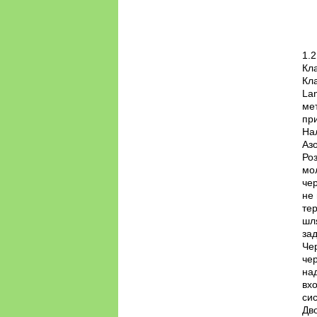
1.2
Кл
Кла
Lam
мет
при
Нал
Аз
Роз
мо
чер
не
тер
шля
зад
Чер
чер
над
вхо
сис
Дво