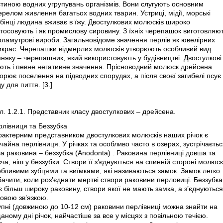
стиною водних угрупувань організмів. Вони слугують основним
релом живлення багатьох водних тварин. Устриці, мідії, морські
бінці людина вживає в їжу. Двостулкових молюсків широко
тосовують і як промислову сировину. З їхніх черепашок виготовляю
рламутрові вироби. Загальновідоме значення перлів як ювелірних
икрас. Черепашки відмерлих молюсків утворюють особливий вид
няку – черепашник, який використовують у будівництві. Двостулкові
ють і певне негативне значення. Прісноводний молюск дрейсена
орює поселення на підводних спорудах, а після своєї загибелі псує
у для пиття. [3.]
. 1.2.1. Представник класу двостулкових – дрейсена.
рлівниця та Беззубка
рактерним представником двостулкових молюсків наших річок є
чайна перлівниця. У річках та особливо часто в озерах, зустрічаєтьс
а раковина – беззубка (Anodonta) . Раковина перлівниці довша та
ча, ніш у беззубки. Створи її з’єднуються на спинній стороні молюс
обливими зубцями та виїмками, які називаються замок. Замок легко
ачити, коли роз’єднати мертві створи раковини перловиці. Беззубка
 більш широку раковину, створи якої не мають замка, а з’єднуються
овою зв’язкою.
упні (довжиною до 10-12 см) раковини перлівниці можна знайти на
аному дні річок, найчастіше за все у місцях з повільною течією.