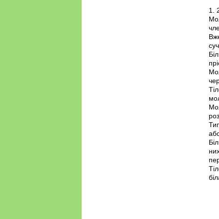
1. 
Мо
чле
Вже
суч
Біл
прі
Мо
че
Тіл
мо
Мо
роз
Тип
або
Біл
них
пе
Тіл
біл