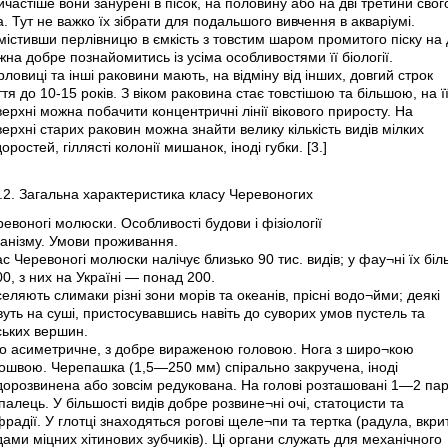
частіше вони занурені в пісок, на половину або на дві третини свог
а. Тут не важко їх зібрати для подальшого вивчення в акваріумі.
істивши перлівницю в ємкість з товстим шаром промитого піску на 
на добре познайомитись із усіма особливостями її біології.
ловиці та інші раковини мають, на відміну від інших, довгий строк
тя до 10-15 років. З віком раковина стає товстішою та більшою, на ї
ерхні можна побачити концентричні лінії вікового приросту. На
ерхні старих раковин можна знайти велику кількість видів мілких
оростей, гіллясті колонії мишанок, іноді губки. [3.]
.2. Загальна характеристика класу Черевоногих
евоногі молюски. Особливості будови і фізіології
ганізму. Умови проживання.
с Черевоногі молюски налічує близько 90 тис. видів; у фау¬ні їх бі
0, з них на Україні — понад 200.
еляють слимаки різні зони морів та океанів, прісні водо¬йми; деякі
уть на суші, пристосувавшись навіть до суворих умов пустель та
ських вершин.
ло асиметричне, з добре вираженою головою. Нога з широ¬кою
дошвою. Черепашка (1,5—250 мм) спірально закручена, іноді
дорозвинена або зовсім редукована. На голові розташовані 1—2 па
алець. У більшості видів добре розвине¬ні очі, статоцисти та
радії. У глотці знаходяться рогові щеле¬пи та тертка (радула, вкри
ами міцних хітинових зубчиків). Ці органи служать для механічного