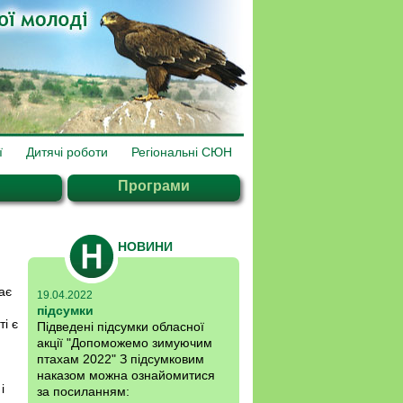
ї
Дитячі роботи
Регіональні СЮН
Програми
НОВИНИ
ає
19.04.2022
підсумки
і є
Підведені підсумки обласної
акції "Допоможемо зимуючим
птахам 2022" З підсумковим
наказом можна ознайомитися
і
за посиланням: