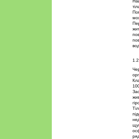
Най
тіл
Пом
мож
Пер
жит
пов
пов
вод
1.2
Чер
ор
Кла
100
Зас
жив
гір
Ті
пі
не
щуп
осф
ряд