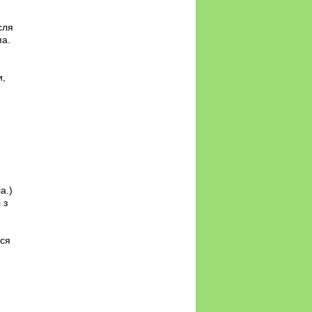
сля
па.
и,
a.)
 з
ься