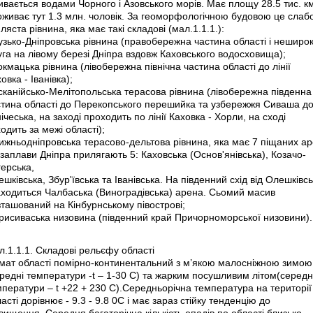
вається водами Чорного і Азовського морів. Має площу 28.5 тис. км
оживає тут 1.3 млн. чоловік. За геоморфологічною будовою це слаб
ляста рівнина, яка має такі складові (мал.1.1.1.):
узько-Дніпровська рівнина (правобережна частина області і неширо
га на лівому березі Дніпра вздовж Каховського водосховища);
окмацька рівнина (лівобережна північна частина області до лінії
овка - Іванівка);
сканійсько-Мелітопольська терасова рівнина (лівобережна південна
стина області до Перекопського перешийка та узбережжя Сиваша д
ічеська, на заході проходить по лінії Каховка - Хорли, на сході
одить за межі області);
ижньодніпровська терасово-дельтова рівнина, яка має 7 піщаних ар
заплави Дніпра прилягають 5: Каховська (Основ'янівська), Козачо-
ерська,
шківська, Збур'ївська та Іванівська. На південний схід від Олешківсь
аходиться Чалбаська (Виноградівська) арена. Сьомий масив
ташований на Кінбурнському півострові;
Присиваська низовина (південний край Причорноморської низовини).
.1.1.1. Складові рельєфу області
імат області помірно-континентальний з м’якою малосніжною зимою
редні температури -t – 1-30 C) та жарким посушливим літом(середн
ператури – t +22 + 230 C).Середньорічна температура на території
асті дорівнює - 9.3 - 9.8 0С і має зараз стійку тенденцію до