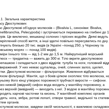
.1. Загальна характеристика
асу Двостулкових
с Двостулкові об’єднує молюсків – (Bivalvia L, синоніми: Bivalva,
ellibranchia, Pelecypoda) і зустрічаються переважно на глибині до 
рів. Це виключно, мешканці солоних і прісних водойм. Деякі ведуть
кріплений спосіб життя, а інші здатні повільно пересуватись по дну.
ічують близько 20 тис. видів (в Україні –понад 250, у Чорному та
овському морях — понад 100 видів).
міри їхнього тіла — від 1-2 мм до 1,5 м. Найкрупніший морський
люск — тридактна — важить до 300 кг. Тіло вкрите двостулковою
епашкою і складається з двох відділів: тулуба та ноги, головний відд
 виражений. У них немає щупалець, очей, слинних залоз, щелеп,
тки. Двостулкові молюски – фільтратори. Живлення відбувається
хом фільтрації. Мантія, що з боків цілком охоплює тіло молюска, н
ньому його кінці утворює порожнисті трубчасті вирости — сифони.
ез нижній (ввідний) сифон вода входить у мантійну порожнину, а
ез верхній (вивідний) — виходить з неї. З водою в мантійну порожн
ходять харчові часточки та кисень. У мантійний комплекс органів
дять: нога, зябра, ротові лопаті, отвори травної, видільної та статев
тем органів.
стулкові молюски, завдяки своїй чисельності, є важливою складово