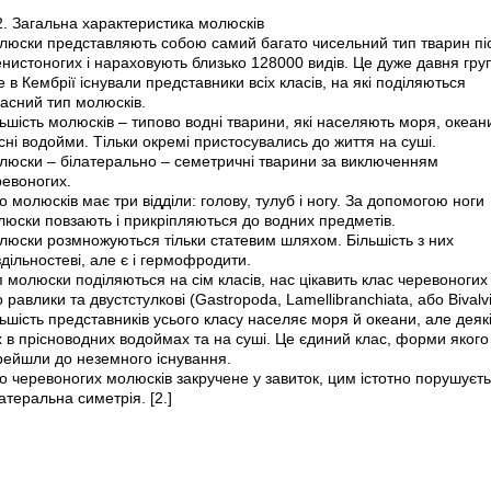
2. Загальна характеристика молюсків
люски представляють собою самий багато чисельний тип тварин пі
нистоногих і нараховують близько 128000 видів. Це дуже давня гру
 в Кембрії існували представники всіх класів, на які поділяються
асний тип молюсків.
ьшість молюсків – типово водні тварини, які населяють моря, океан
сні водойми. Тільки окремі пристосувались до життя на суші.
люски – білатерально – семетричні тварини за виключенням
ревоногих.
о молюсків має три відділи: голову, тулуб і ногу. За допомогою ноги
люски повзають і прикріпляються до водних предметів.
люски розмножуються тільки статевим шляхом. Більшість з них
дільностеві, але є і гермофродити.
 молюски поділяються на сім класів, нас цікавить клас черевоногих
 равлики та двустстулкові (Gastropoda, Lamellibranchiata, або Bivalvi
ьшість представників усього класу населяє моря й океани, але деякі
 в прісноводних водоймах та на суші. Це єдиний клас, форми якого
рейшли до неземного існування.
о черевоногих молюсків закручене у завиток, цим істотно порушуєт
атеральна симетрія. [2.]