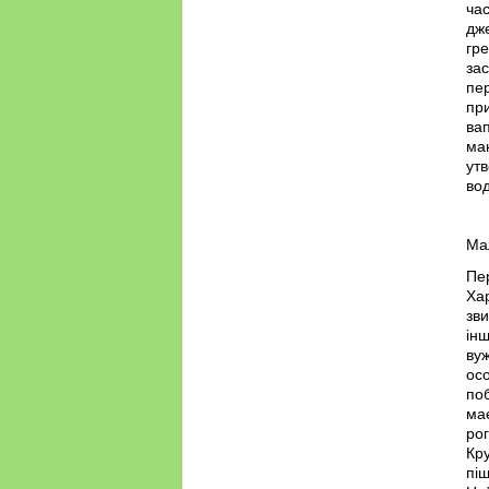
ча
дже
гре
зас
пе
пр
вап
ма
утв
вод
Мал
Пе
Ха
зви
інш
вуж
ос
поб
має
рог
Кр
піщ