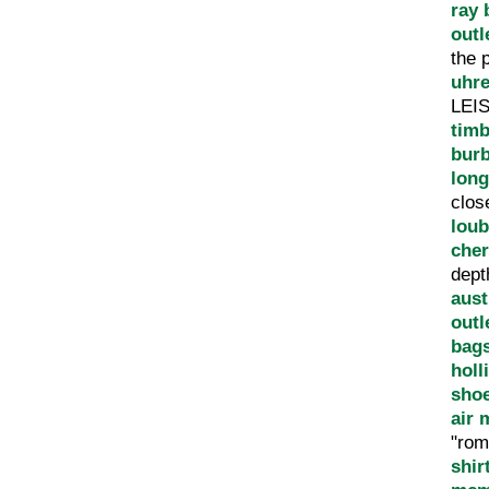
ray 
outl
the 
uhr
LEI
tim
burb
lon
clo
loub
cher
dep
aust
outl
bag
holl
sho
air 
"rom
shir