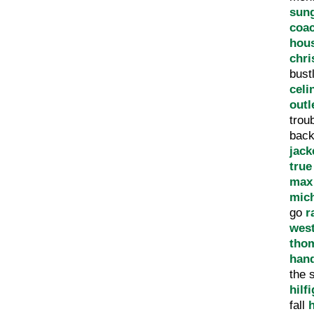
sun
coac
hous
chri
bust
celi
outl
trou
bac
jack
true
max
mic
go
r
west
tho
han
the 
hilf
fall
h