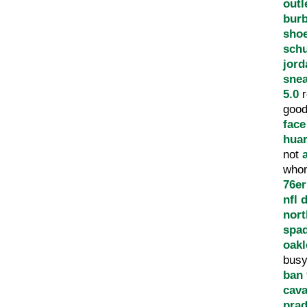
outl
bur
sho
sch
jord
sne
5.0
r
good
face
hua
not
who
76er
nfl 
nort
spa
oakl
bus
ban
cava
prad