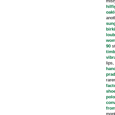
mist
hilf
oakl
anot
sun
birk
loub
wom
90
s
tim
vib
lips
han
prad
rare
fact
sho
polo
con
from
mon