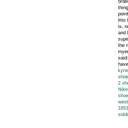
orde
thin
poin
this
is, 
and 
supe
the 
myer
said:
have
kyri
sho
2 sh
Nike
sho
west
185
sold