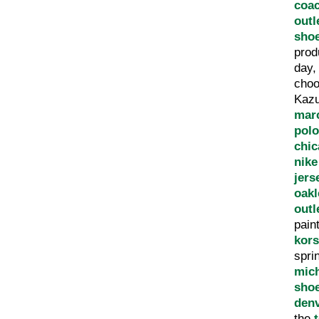
coac
outl
shoe
prod
day
cho
Kaz
marc
polo
chic
nike
jers
oakl
outl
pain
kors
spri
mic
sho
den
the