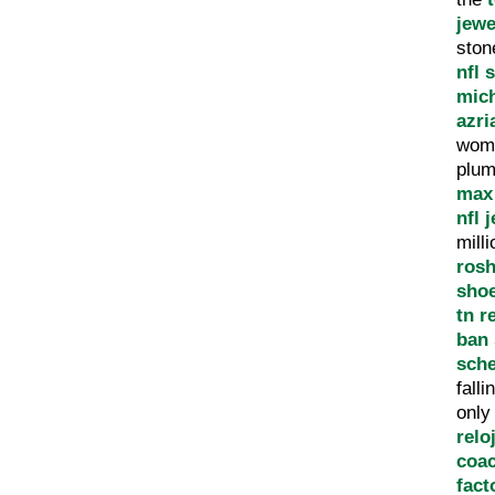
jewe
sto
nfl 
mich
azri
wom
plum
max
nfl j
mill
ros
sho
tn r
ban
sch
fall
onl
relo
coac
fact