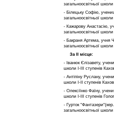
загальноосвітньої школи І
- Білецьку Софію, учени
загальноосвітньої школи І
- Кажарову Анастасію, у
загальноосвітньої школи 
- Бакраня Артема, учня 
загальноосвітньої школи 
За ІІ місце:
- Іванюк Єлізавету, учен
школи І-ІІІ ступенів Ках
- Антіпіну Руслану, учен
школи І-ІІ ступенів Кахо
- Олексіїнко Фаїну, учен
школи І-ІІІ ступенів Гол
- Гурток "Фантазери"(кер
загальноосвітньої школи 