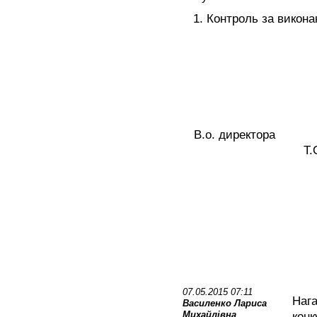
Контроль за викон
В.о. дире
Т.О.Кор
07.05.2015 07:11
Нага
Василенко Лариса
Михайлівна
конк