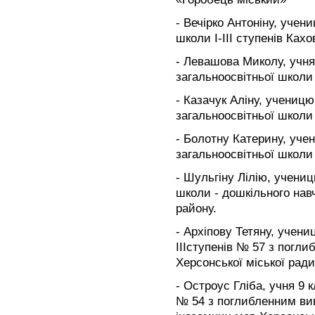
- Вечірко Антоніну, учен
школи І-ІІІ ступенів Ках
- Левашова Миколу, учня
загальноосвітньої школи 
- Казачук Аліну, учениц
загальноосвітньої школи 
- Болотну Катерину, уче
загальноосвітньої школи 
- Шульгіну Лілію, учени
школи - дошкільного нав
району.
- Архіпову Тетяну, учени
ІІІступенів № 57 з погл
Херсонської міської ради
- Остроус Гліба, учня 9 к
№ 54 з поглибленним вив