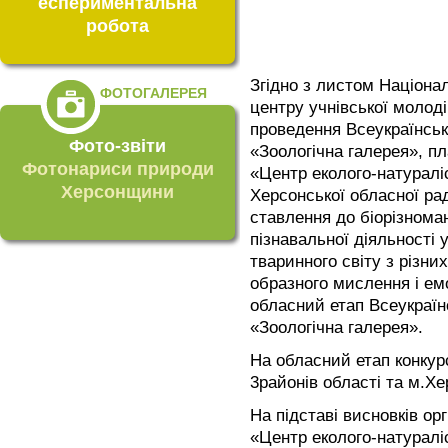
еспериментальна
робота
Згідно з листом Націона
ФОТОГАЛЕРЕЯ
центру учнівської молод
проведення Всеукраїнськ
Фото-звіти
«Зоологічна галерея», п
Фотонариси природи
«Центр еколого-натураліс
Херсонщини
Херсонської обласної ра
ставлення до біорізномані
пізнавальної діяльності 
тваринного світу з різни
образного мислення і ем
обласний етап Всеукраїн
«Зоологічна галерея».
На обласний етап конкур
3районів області та м.Хе
На підставі висновків ор
«Центр еколого-натураліс