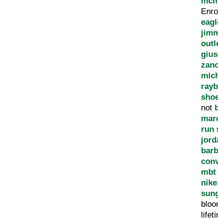
mcm
Enr
eagl
jim
outl
giu
zano
mich
rayb
sho
not
mar
run
jord
bar
conv
mbt 
nike
sun
blo
life