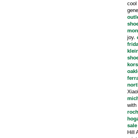
coo
gene
outl
sho
mont
joy.
frid
klei
sho
kor
oakl
fer
nort
Xiao
mich
with
roch
hoga
sale
Hill