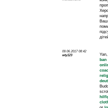
проп
Херс
напр
Ваш
поми
підс
діте
09.06.2017 08:42
Yan
wty123
ban
onli
coac
reli
deu
Bud
scro
hilf
clot
or
l