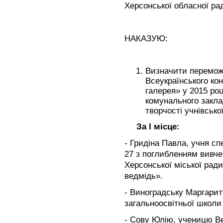
Херсонської обласної р
НАКАЗУЮ:
Визначити перемож
Всеукраїнського ко
галерея» у 2015 ро
комунального закла
творчості учнівсько
За І місце:
- Гридіна Павла, учня сп
27 з поглибленням вивче
Херсонської міської рад
ведмідь».
- Виноградську Маргарит
загальноосвітньої школи І
- Сову Юлію, ученицю Ве