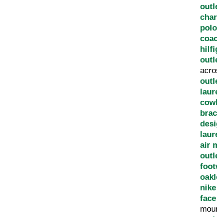
outl
char
pol
coac
hilf
outl
acro
outl
laur
cow
brac
des
laur
air 
outl
foot
oakl
nike
face
moun