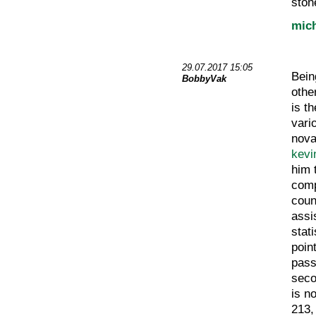
sto
mich
29.07.2017 15:05
Bein
BobbyVak
other
is t
vari
nova
kevi
him 
comp
coun
assi
stat
poin
pass
seco
is n
213,