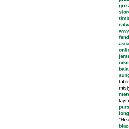
griz
stor
timb
salv
www.
fend
asic
onli
jers
nike
bala
sun
tabl
mis
merc
layi
pur
lon
"Hea
blaz