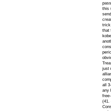
pass
this
sendi
crea
tric
that
kobe
anot
cons
perio
obvi
Trea
just
allia
comp
all 3
any 
free
(41.
Cons