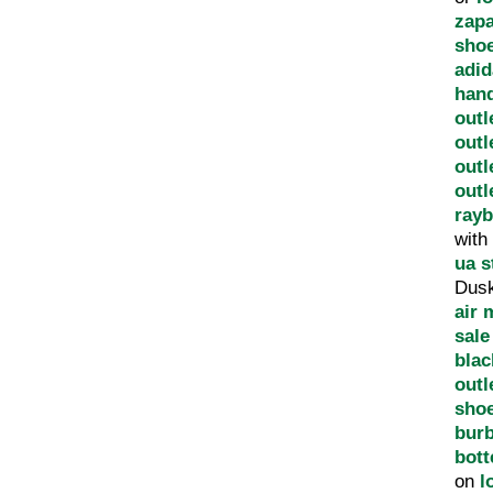
zapa
shoe
adid
han
outl
outl
outl
outl
ray
with
ua s
Dus
air 
sale
blac
outl
sho
burb
bott
on
l