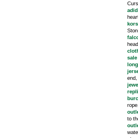
Curs
adid
hear
kors
Sto
falc
hea
clot
sale
lon
jers
end
jewe
repl
bur
rope
outl
to t
outl
wate