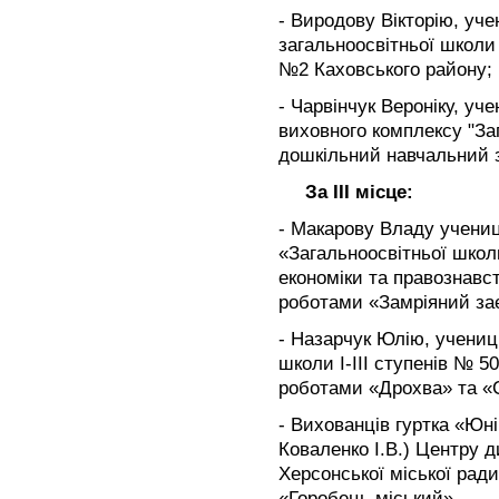
- Виродову Вікторію, уч
загальноосвітньої школи
№2 Каховського району;
- Чарвінчук Вероніку, уч
виховного комплексу "Заг
дошкільний навчальний з
За ІІІ місце:
- Макарову Владу учени
«Загальноосвітньої школи
економіки та правознавст
роботами «Замріяний зає
- Назарчук Юлію, учениц
школи І-ІІІ ступенів № 5
роботами «Дрохва» та «С
- Вихованців гуртка «Юні
Коваленко І.В.) Центру д
Херсонської міської рад
«Горобець міський»