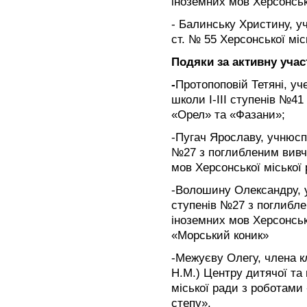
іноземних мов Херсонськ
- Балинську Христину, уч
ст. № 55 Херсонської міс
Подяки за активну учас
-
Протопоповій Тетяні, уч
школи І-ІІІ ступенів №41
«Орел» та «Фазани»;
-Пугач Ярославу, учнюспе
№27 з поглибленим вивч
мов Херсонської міської 
-Волошину Олександру, у
ступенів №27 з поглибл
іноземних мов Херсонськ
«Морський коник»
-Межуєву Олегу, члена к
Н.М.) Центру дитячої та
міської ради з роботами
степу».