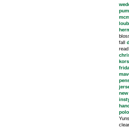
wed
pum
mcm
loub
herm
blo
fall
rea
chri
kors
frid
mave
pen
jers
new
inst
han
polo
Yun
clea