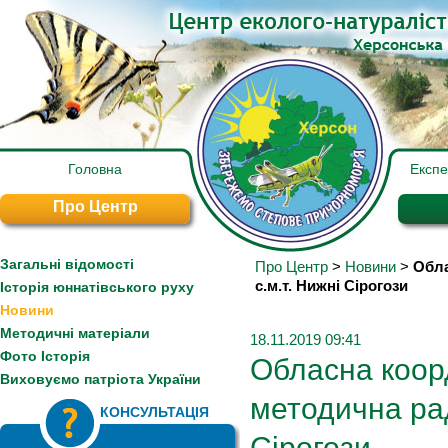
Головна
Експ
Про Центр
Загальні відомості
Про Центр
>
Новини
>
Обла
с.м.т. Нижні Сірогози
Історія юннатівського руху
Новини
Методичні матеріали
18.11.2019 09:41
Фото Історія
Обласна коор
Виховуємо патріота України
методична рад
КОНСУЛЬТАЦІЯ
Сірогози