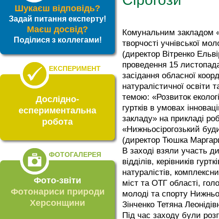
Шукаєш відповідь?
Задай питання експерту!
Маєш досвід?
Комунальним закладом «
Поділися з коллегами!
творчості учнівської мол
(директор Вітренко Ельві
проведення 15 листопада
ЕКСПЕРИМЕНТ
засідання обласної коор
натуралістичної освіти т
темою: «Розвиток еколог
Дослідно-
гуртків в умовах інновац
еспериментальна
закладу» на прикладі ро
робота
«Нижньосірогозький буди
(директор Тюшка Маргари
В заході взяли участь ди
ФОТОГАЛЕРЕЯ
відділів, керівників гурт
натуралістів, комплексн
Фото-звіти
міст та ОТГ області, голо
Фотонариси природи
молоді та спорту Нижньо
Херсонщини
Зінченко Тетяна Леонідів
Під час заходу були розг