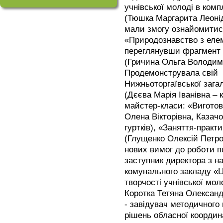
учнівської молоді в ком
(Тюшка Маргарита Леонід
мали змогу ознайомитися
«Природознавство з елем
переглянувши фрагмент 
(Гричина Ольга Володимир
Продемонструвала свій в
Нижньоторгаївської загал
(Дєєва Марія Іванівна – 
майстер-класи: «Виготов
Олена Вікторівна, Казачо
гуртків), «Заняття-практ
(Глущенко Олексій Петров
нових вимог до роботи п
заступник директора з н
комунального закладу «Ц
творчості учнівської мол
Коротка Тетяна Олександ
- завідувач методичного 
рішень обласної координ