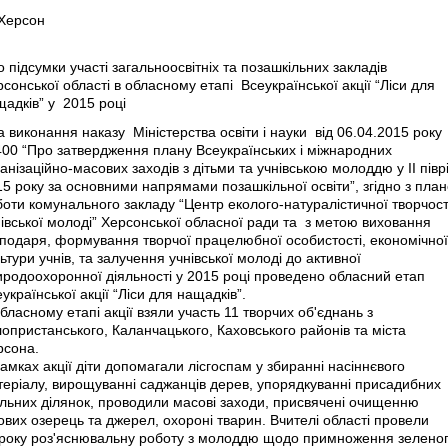
 Херсон
 підсумки участі загальноосвітніх та позашкільних закладів
сонської області в обласному етапі Всеукраїнської акції “Ліси для
адків” у 2015 році
виконання наказу Міністерства освіти і науки від 06.04.2015 року
00 “Про затвердження плану Всеукраїнських і міжнародних
анізаційно-масових заходів з дітьми та учнівською молоддю у ІІ піврі
5 року за основними напрямами позашкільної освіти”, згідно з пла
оти комунального закладу “Центр еколого-натуралістичної творчост
івської молоді” Херсонської обласної ради та з метою виховання
сподаря, формування творчої працелюбної особистості, економічної
ьтури учнів, та залучення учнівської молоді до активної
иродоохоронної діяльності у 2015 році проведено обласний етап
української акції “Ліси для нащадків”.
бласному етапі акції взяли участь 11 творчих об'єднань з
опристанського, Каланчацького, Каховського районів та міста
рсона.
амках акції діти допомагали лісгоспам у збиранні насіннєвого
теріалу, вирощуванні саджанців дерев, упорядкуванні присадибних
ільних ділянок, проводили масові заходи, присвячені очищенню
ових озерець та джерел, охороні тварин. Вчителі області провели
року роз'яснювальну роботу з молоддю щодо примноження зелено