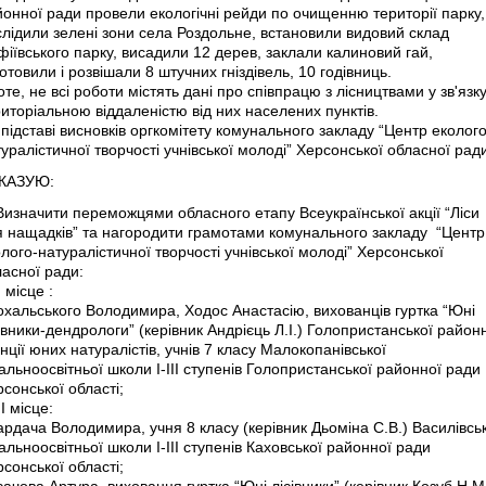
онної ради провели екологічні рейди по очищенню території парку,
слідили зелені зони села Роздольне, встановили видовий склад
іївського парку, висадили 12 дерев, заклали калиновий гай,
отовили і розвішали 8 штучних гніздівель, 10 годівниць.
те, не всі роботи містять дані про співпрацю з лісництвами у зв'язку
иторіальною віддаленістю від них населених пунктів.
підставі висновків оргкомітету комунального закладу “Центр еколого
уралістичної творчості учнівської молоді” Херсонської обласної рад
КАЗУЮ:
Визначити переможцями обласного етапу Всеукраїнської акції “Ліси
я нащадків” та нагородити грамотами комунального закладу “Центр
лого-натуралістичної творчості учнівської молоді” Херсонської
асної ради:
І місце :
охальського Володимира, Ходос Анастасію, вихованців гуртка “Юні
івники-дендрологи” (керівник Андрієць Л.І.) Голопристанської район
нції юних натуралістів, учнів 7 класу Малокопанівської
альноосвітньої школи І-ІІІ ступенів Голопристанської районної ради
сонської області;
ІІ місце:
ардача Володимира, учня 8 класу (керівник Дьоміна С.В.) Василівсь
альноосвітньої школи І-ІІІ ступенів Каховської районної ради
сонської області;