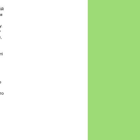
ій
ом
у.
у
,
ті
о
го