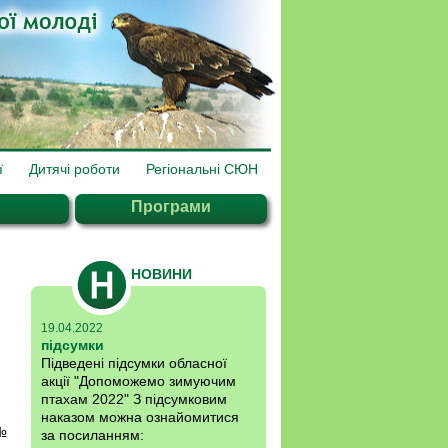
ї
Дитячі роботи
Регіональні СЮН
Програми
НОВИНИ
19.04.2022
підсумки
Підведені підсумки обласної
акції "Допоможемо зимуючим
птахам 2022" З підсумковим
наказом можна ознайомитися
№
за посиланням: