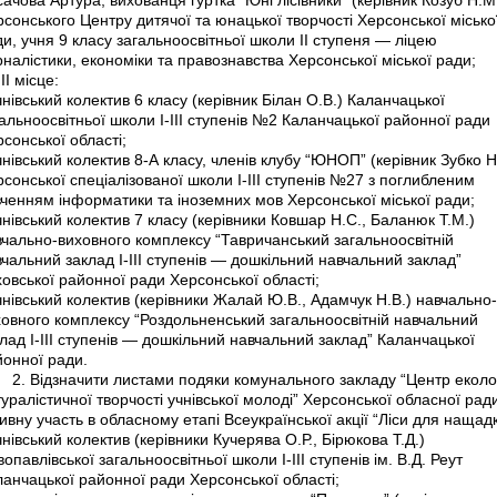
сачова Артура, вихованця гуртка “Юні лісівники” (керівник Козуб Н.М
сонського Центру дитячої та юнацької творчості Херсонської місько
и, учня 9 класу загальноосвітньої школи ІІ ступеня — ліцею
налістики, економіки та правознавства Херсонської міської ради;
ІІІ місце:
чнівський колектив 6 класу (керівник Білан О.В.) Каланчацької
альноосвітньої школи І-ІІІ ступенів №2 Каланчацької районної ради
сонської області;
чнівський колектив 8-А класу, членів клубу “ЮНОП” (керівник Зубко Н.
сонської спеціалізованої школи І-ІІІ ступенів №27 з поглибленим
вченням інформатики та іноземних мов Херсонської міської ради;
чнівський колектив 7 класу (керівники Ковшар Н.С., Баланюк Т.М.)
вчально-виховного комплексу “Тавричанський загальноосвітній
чальний заклад І-ІІІ ступенів — дошкільний навчальний заклад”
овської районної ради Херсонської області;
чнівський колектив (керівники Жалай Ю.В., Адамчук Н.В.) навчально-
ховного комплексу “Роздольненський загальноосвітній навчальний
лад І-ІІІ ступенів — дошкільний навчальний заклад” Каланчацької
айонної ради.
 Відзначити листами подяки комунального закладу “Центр еколо
уралістичної творчості учнівської молоді” Херсонської обласної рад
ивну участь в обласному етапі Всеукраїнської акції “Ліси для нащадк
чнівський колектив (керівники Кучерява О.Р., Бірюкова Т.Д.)
опавлівської загальноосвітньої школи І-ІІІ ступенів ім. В.Д. Реут
анчацької районної ради Херсонської області;