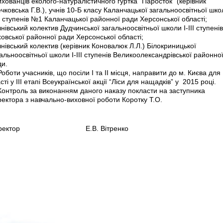
ихованців еколого-натуралістичного гуртка “Паросток” (керівник
чковська Г.В.), учнів 10-Б класу Каланчацької загальноосвітньої шко
ІІ ступенів №1 Каланчацької районної ради Херсонської області;
чнівський колектив Дудчинської загальноосвітньої школи І-ІІІ ступенів
овської районної ради Херсонської області;
чнівський колектив (керівник Коновалюк Л.Л.) Білокриницької
альноосвітньої школи І-ІІІ ступенів Великоолександрівської районно
ди.
Роботи учасників, що посіли І та ІІ місця, направити до м. Києва для
сті у III етапі Всеукраїнської акції “Ліси для нащадків” у 2015 році.
Контроль за виконанням даного наказу покласти на заступника
ектора з навчально-виховної роботи Коротку Т.О.
иректор Е.В. Вітренко