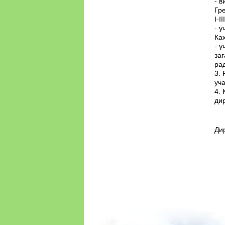
- в
Гре
І-І
- у
Ках
- у
заг
ра
3. 
уча
4. 
дир
Д