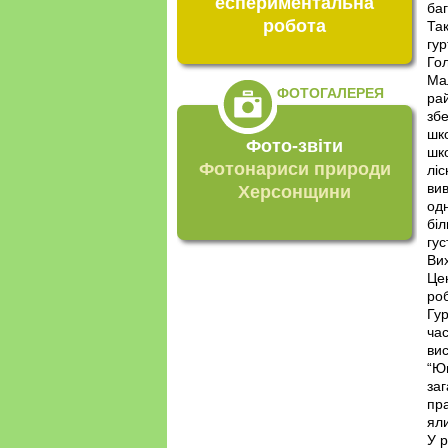
еспериментальна
баг
робота
Так
гур
Гол
Мал
ФОТОГАЛЕРЕЯ
рай
зб
шко
Фото-звіти
шк
Фотонариси природи
ліс
вив
Херсонщини
одн
біл
гус
Вих
Цен
ро
Гур
час
ви
“Юн
заг
пра
яли
У р