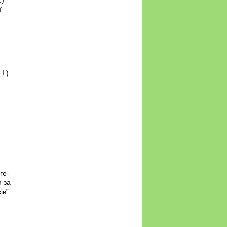
.)
ї
І.)
го-
и за
ів”: