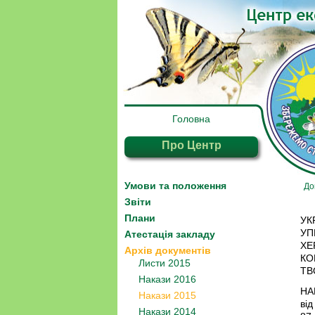
Головна
Про Центр
Умови та положення
До
Звіти
Плани
УК
УП
Атестація закладу
ХЕ
Архів документів
КО
Листи 2015
ТВ
Накази 2016
НА
Накази 2015
в
Накази 2014