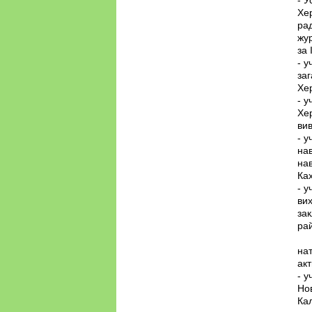
- У
Хер
рад
жур
за 
- у
заг
Хер
- у
Хер
ви
- у
на
нав
Ках
- у
ви
зак
р
2.
нат
акт
- у
Нов
Кал