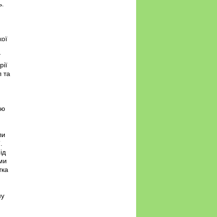
ь.
кої
ї
рії
 та
ою
ли
.
ід
ями
тка
ну