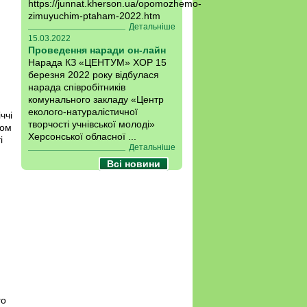
https://junnat.kherson.ua/opomozhemo-
zimuyuchim-ptaham-2022.htm
Детальніше
15.03.2022
Проведення наради он-лайн
Нарада КЗ «ЦЕНТУМ» ХОР 15
березня 2022 року відбулася
нарада співробітників
комунального закладу «Центр
еколого-натуралістичної
ччі
творчості учнівської молоді»
ном
Херсонської обласної ...
і
Детальніше
Всі новини
го