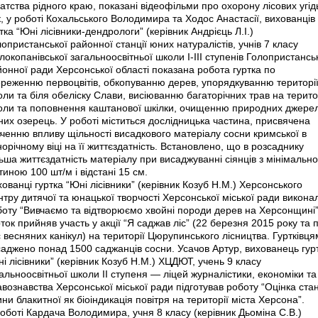
атства рідного краю, показані відеофільми про охорону лісових угід
, у роботі Кохальського Володимира та Ходос Анастасії, вихованців
тка “Юні лісівники-дендрологи” (керівник Андрієць Л.І.)
опристанської районної станції юних натуралістів, учнів 7 класу
окопанівської загальноосвітньої школи І-ІІІ ступенів Голопристансь
онної ради Херсонської області показана робота гуртка по
ереженню первоцвітів, обкопуванню дерев, упорядкуванню територі
ли та біля обеліску Слави, висіюванню багаторічних трав на терито
оли та поповнення каштанової шкілки, очищенню природних джерел
них озерець. У роботі міститься дослідницька частина, присвячена
ченню впливу щільності висадкового матеріалу сосни кримської в
орічному віці на її життєздатність. Встановлено, що в розсаднику
ьша життєздатність матеріалу при висаджуванні сіянців з мінімальн
тиною 100 шт/м і відстані 15 см.
ованці гуртка “Юні лісівники” (керівник Козуб Н.М.) Херсонського
тру дитячої та юнацької творчості Херсонської міської ради викона
боту “Вивчаємо та відтворюємо хвойні породи дерев на Херсонщині”
ток прийняв участь у акції “Я саджав ліс” (22 березня 2015 року та п
 весняних канікул) на території Цюрупинського лісництва. Гуртківц
саджено понад 1500 саджанців сосни. Усачов Артур, вихованець гур
і лісівники” (керівник Козуб Н.М.) ХЦДЮТ, учень 9 класу
альноосвітньої школи ІІ ступеня — ліцей журналістики, економіки та
вознавства Херсонської міської ради підготував роботу “Оцінка ста
ни блакитної як біоіндикація повітря на території міста Херсона”.
оботі Кардача Володимира, учня 8 класу (керівник Дьоміна С.В.)