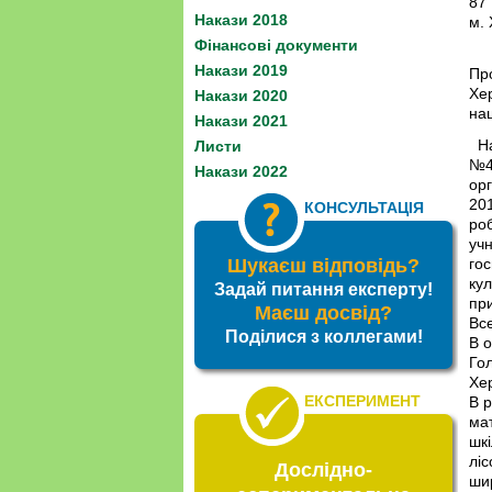
87
Накази 2018
м.
Фінансові документи
Накази 2019
Про
Хер
Накази 2020
нащ
Накази 2021
На 
Листи
№4
Накази 2022
орг
201
КОНСУЛЬТАЦІЯ
роб
учн
Шукаєш відповідь?
го
кул
Задай питання експерту!
пр
Маєш досвід?
Все
Поділися з коллегами!
В о
Гол
Хе
ЕКСПЕРИМЕНТ
В р
ма
шк
ліс
Дослідно-
ши