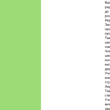
Вас
рад
до
рос
бер
Зас
пра
про
Так
шко
оз
Чле
шко
іно
екс
дер
Учн
ком
ст
Хер
Тав
ств
Учн
ви
зак