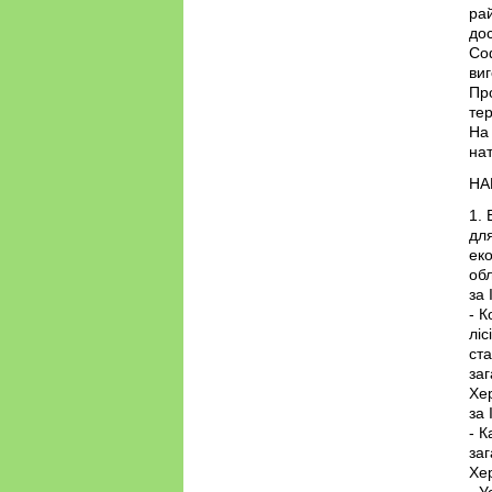
рай
до
Соф
виг
Про
тер
На 
нат
НА
1. 
дл
еко
обл
за 
- К
ліс
ста
заг
Хер
за 
- К
заг
Хер