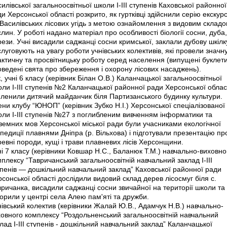
илівської загальноосвітньої школи І-ІІІ ступенів Каховської районної
и Херсонської області розкрито, як гуртківці здійснили серію екскурс
 Василівських лісових угідь з метою ознайомлення з видовим склад
лин. У роботі надано матеріал про особливості біології сосни, дуба,
ези. Учні висадили саджанці сосни кримської, заклали дубову шкілк
луговують на увагу роботи учнівських колективів, які провели значн
ктичну та просвітницьку роботу серед населення (випущені буклети
ведені свята про збереження і охорону лісових насаджень).
, учні 6 класу (керівник Білан О.В.) Каланчацької загальноосвітньої
ли І-ІІІ ступенів №2 Каланчацької районної ради Херсонської облас
еленили дитячий майданчик біля Партизанського будинку культури.
ни клубу “ЮНОП” (керівник Зубко Н.І.) Херсонської спеціалізованої
ли І-ІІІ ступенів №27 з поглибленим вивченням інформатики та
земних мов Херсонської міської ради були учасниками екологічної
педиції плавнями Дніпра (р. Вільхова) і підготували презентацію пр
евні породи, кущі і трави плавневих лісів Херсонщини.
і 7 класу (керівники Ковшар Н.С., Баланюк Т.М.) навчально-виховно
плексу “Тавричанський загальноосвітній навчальний заклад І-ІІІ
упенів — дошкільний навчальний заклад” Каховської районної ради
сонської області дослідили видовий склад дерев лісосмуг біля с.
ричанка, висадили саджанці сосни звичайної на території школи та
орили у центрі села Алею пам'яті та дружби.
івський колектив (керівники Жалай Ю.В., Адамчук Н.В.) навчально-
ховного комплексу “Роздольненський загальноосвітній навчальний
лад І-ІІІ ступенів - дошкільний навчальний заклад” Каланчацької