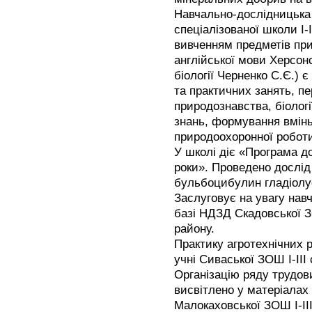
Навчально-дослідницька 
спеціалізованої школи І-
вивченням предметів пр
англійської мови Херсонс
біології Черненко С.Є.)
та практичних занять, п
природознавства, біологі
знань, формування вмінь
природоохоронної роботи,
У школі діє «Програма д
роки». Проведено дослі
бульбоцибулин гладіолус
Заслуговує на увагу навч
базі НДЗД Скадовської З
району.
Практику агротехнічних 
учні Сиваської ЗОШ І-ІІІ
Організацію ряду трудови
висвітлено у матеріалах 
Малокаховської ЗОШ І-ІІІ