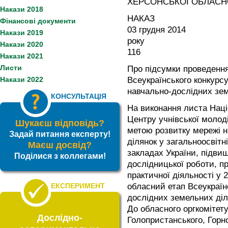
ХЕРСОНСЬКОЇ ОБЛАСН
Накази 2018
НАКАЗ
Фінансові документи
03 грудня 2014
Накази 2019
ро
Накази 2020
116
Накази 2021
Листи
Про підсумки проведення
Накази 2022
Всеукраїнського конкурс
навчально-дослідних зе
КОНСУЛЬТАЦІЯ
На виконання листа Наці
Центру учнівської молоді
Шукаєш відповідь?
метою розвитку мережі 
Задай питання експерту!
ділянок у загальноосвітн
Маєш досвід?
закладах України, підвищ
Поділися з коллегами!
дослідницької роботи, пр
практичної діяльності у 
ЕКСПЕРИМЕНТ
обласний етап Всеукраїн
дослідних земельних діл
До обласного оргкомітету
Дослідно-
Голопристанського, Горно