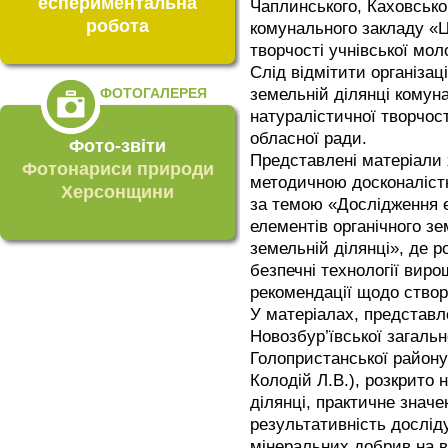
еспериментальна
Чаплинського, Каховськог
робота
комунального закладу «Ц
творчості учнівської мол
Слід відмітити організац
ФОТОГАЛЕРЕЯ
земельній ділянці комун
натуралістичної творчост
обласної ради.
Фото-звіти
Представлені матеріали 
Фотонариси природи
методичною досконаліст
Херсонщини
за темою «Дослідження 
елементів органічного з
земельній ділянці», де р
безпечні технології виро
рекомендації щодо створ
У матеріалах, представл
Новозбур’ївської загальн
Голопристанської район
Колодій Л.В.), розкрито 
ділянці, практичне значе
результативність дослід
мінеральних добрив на 