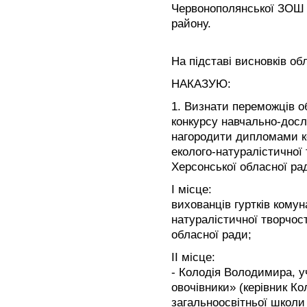
Червонополянської ЗОШ І-
району.
На підставі висновків об
НАКАЗУЮ:
1. Визнати переможців о
конкурсу навчально-досл
нагородити дипломами к
еколого-натуралістичної 
Херсонської обласної рад
I місце:
вихованців гуртків кому
натуралістичної творчост
обласної ради;
ІІ місце:
- Колодія Володимира, у
овочівники» (керівник Ко
загальноосвітньої школи 