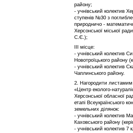
району;
- учнівський колектив Хер
ступенів №30 з поглибл
природничо - математичн
Херсонської міської ради
С.Є.);
ІІІ місце:
- учнівський колектив Си
Новотроїцького району (к
- учнівський колектив Ск
Чаплинського району.
2. Нагородити листамим
«Центр еколого-натураліс
Херсонської обласної ра
етапі Всеукраїнського к
земельних ділянок:
- учнівський колектив Ма
Каховського району (кері
- учнівський колектив 7 