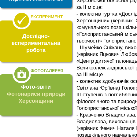
Херсонської обласної ра
за ІІ місце:
- колектив гуртка «Дослі
ЕКСПЕРИМЕНТ
Херсонщини» (керівник Ф
комунального позашкільн
«Голопристанський міськ
Дослідно-
творчості» Голопристансь
еспериментальна
- Шумейко Сніжану, вих
робота
(керівник Яцкович Любов
«Центр дитячої та юнаць
Великоолександрівської 
ФОТОГАЛЕРЕЯ
за ІІІ місце
- колектив здобувачів ос
Фото-звіти
Світлана Юріївна) Голопр
Фотонариси природи
ІІІ ступенів з поглиблен
Херсонщини
філологічного та природ
Голопристанської міської
- Кравченко Владислава,
Владислава, вихованців 
(керівник Фемич Наталя 
позашкільного навчально