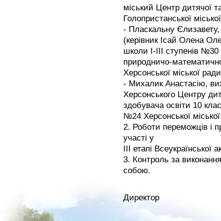
міський Центр дитячої т
Голопристанської міської
- Пласкальну Єлизавету,
(керівник Ісай Олена Оле
школи І-ІІІ ступенів №3
природничо-математичног
Херсонської міської ради
- Михалик Анастасію, вих
Херсонського Центру дит
здобувача освіти 10 кла
№24 Херсонської міської
2. Роботи переможців і 
участі у
III етапі Всеукраїнської 
3. Контроль за виконанн
собою.
Директор Ель