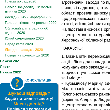
Плекаємо сад 2020
агротехнічні заходи по п
Навчально-дослідні земельні
сіянців і саджанців, тем
ділянки 2020
області провели широку
Дослідницький марафон 2020
щодо примноження зелено
Галерея кімнатних рослин 2020
статті, агітаційні листи 
Обласний зліт аграрних об
На підставі висновків ор
єднань 2020
«Центр еколого-натураліс
Юний селекціонер 2020
Херсонської обласної ра
Парад квітів 2020
НАКАЗУЮ:
Ліси для нащадків 2020
Новорічна композиція 2020
1. Визначити переможцям
Накази 2021
акції «Ліси для нащадкі
Листи
комунального закладу «Ц
Накази 2022
творчості учнівської мол
за І місце :
КОНСУЛЬТАЦІЯ
- Кузьмічову Марину, зд
Малокопанівської загальн
Шукаєш відповідь?
Голопристанського району
Задай питання експерту!
(керівник Андрієць Людм
Маєш досвід?
«Центр еколого-натураліс
Поділися з коллегами!